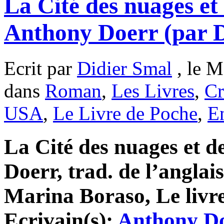
La Cité des nuages et 
Anthony Doerr (par D
Ecrit par
Didier Smal
, le M
dans
Roman
,
Les Livres
,
Cr
USA
,
Le Livre de Poche
,
En
La Cité des nuages et d
Doerr, trad. de l’anglai
Marina Boraso, Le livre
Ecrivain(s):
Anthony D