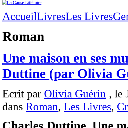
Accueil
Livres
Les Livres
Ge
Roman
Une maison en ses mu
Duttine (par Olivia G
Ecrit par
Olivia Guérin
, le 
dans
Roman
,
Les Livres
,
Cr
Charles Duttine, Une m