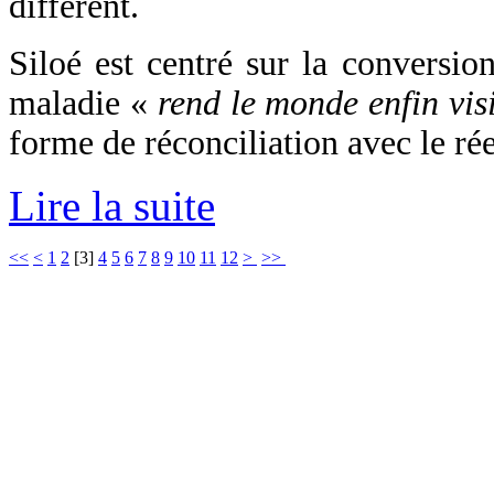
différent.
Siloé est centré sur la conversion
maladie «
rend le monde enfin vis
forme de réconciliation avec le rée
Lire la suite
<<
<
1
2
[
3
]
4
5
6
7
8
9
10
11
12
>
>>