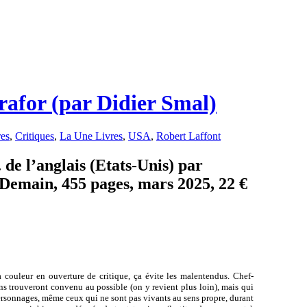
rafor (par Didier Smal)
res
,
Critiques
,
La Une Livres
,
USA
,
Robert Laffont
de l’anglais (Etats-Unis) par
Demain, 455 pages, mars 2025, 22 €
 couleur en ouverture de critique, ça évite les malentendus. Chef-
uns trouveront convenu au possible (on y revient plus loin), mais qui
rsonnages, même ceux qui ne sont pas vivants au sens propre, durant