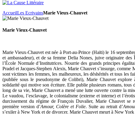
Accueil
Les Ecrivains
Marie Vieux-Chauvet
Marie Vieux-Chauvet
Marie Vieux-Chauvet est née à Port-au-Prince (Haïti) le 16 septembr
et ambassadeur), et de sa femme Delia Nones, juive originaire des 
l’École Normale d’Institutrices. Nourrie des grands principes égali
Pradel et Jacques-Stephen Alexis, Marie Chauvet s’insurge, comme M
sont victimes les femmes, les malheureux, les déshérités et tous les f
(publiée sous le pseudonyme de Colibri), Marie Chauvet explore à 
solidarité qui motive son écriture. Elle publie plusieurs romans, tous d
long de sa vie, Marie Chauvet a mené une lutte ouverte contre la mis
Le vaudou, l’esclavage, le colonialisme (externe et interne) et l’éroti
durcissement du régime de François Duvalier, Marie Chauvet se ret
première version d’
Amour, Colère et Folie
. Suite au retrait d’
Amour
s’exiler à New York et de divorcer. Marie Chauvet meurt à New York 