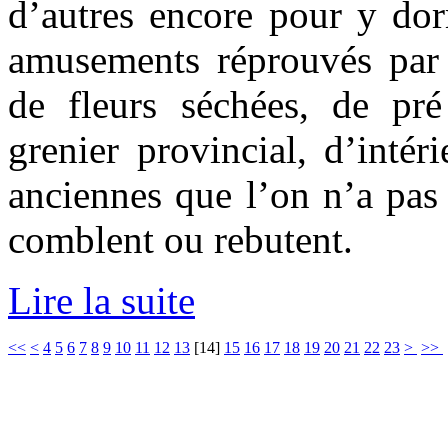
d’autres encore pour y dor
amusements réprouvés par
de fleurs séchées, de pr
grenier provincial, d’intér
anciennes que l’on n’a pas
comblent ou rebutent.
Lire la suite
<<
<
4
5
6
7
8
9
10
11
12
13
[
14
]
15
16
17
18
19
20
21
22
23
>
>>