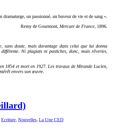
 dramaturge, un passionné, un buveur de vie et de sang ».
Remy de Gourmont,
Mercure de France
, 1896.
e, sans doute, mais davantage dans celui que lui donna
fférente. Ni plagiats ni pastiches, donc, mais rêveries,
 en 18
5
4 et mort en 1
9
2
7
. Les travaux de Mirande Lucien,
intérêt envers son œuvre.
illard)
s
Ecriture
,
Nouvelles
,
La Une CED