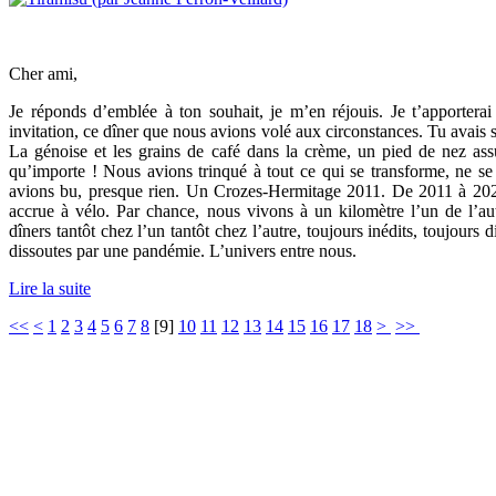
Cher ami,
Je réponds d’emblée à ton souhait, je m’en réjouis. Je t’apporterai
invitation, ce dîner que nous avions volé aux circonstances. Tu avais si
La génoise et les grains de café dans la crème, un pied de nez assu
qu’importe ! Nous avions trinqué à tout ce qui se transforme, ne se
avions bu, presque rien. Un Crozes-Hermitage 2011. De 2011 à 202
accrue à vélo. Par chance, nous vivons à un kilomètre l’un de l’aut
dîners tantôt chez l’un tantôt chez l’autre, toujours inédits, toujours d
dissoutes par une pandémie. L’univers entre nous.
Lire la suite
<<
<
1
2
3
4
5
6
7
8
[
9
]
10
11
12
13
14
15
16
17
18
>
>>