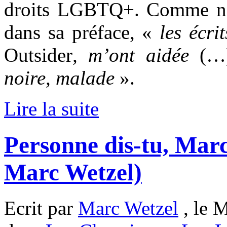
droits LGBTQ+. Comme nou
dans sa préface, «
les écri
Outsider
, m’ont aidée
(…
noire, malade
».
Lire la suite
Personne dis-tu, Mar
Marc Wetzel)
Ecrit par
Marc Wetzel
, le M