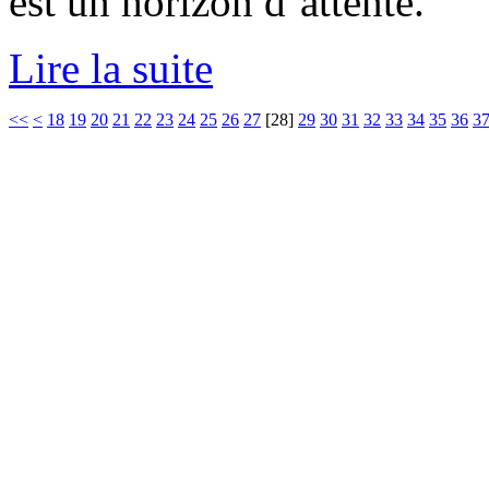
est un horizon d’attente.
Lire la suite
<<
<
18
19
20
21
22
23
24
25
26
27
[
28
]
29
30
31
32
33
34
35
36
3