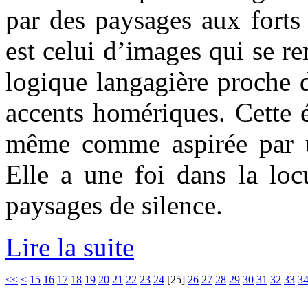
par des paysages aux forts
est celui d’images qui se r
logique langagière proche d
accents homériques. Cette é
même comme aspirée par u
Elle a une foi dans la loc
paysages de silence.
Lire la suite
<<
<
15
16
17
18
19
20
21
22
23
24
[
25
]
26
27
28
29
30
31
32
33
3