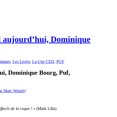
l aujourd’hui, Dominique
niques
,
Les Livres
,
La Une CED
,
PUF
ui, Dominique Bourg, Puf,
ffacés de la coque ! »
(Mark Lilla)