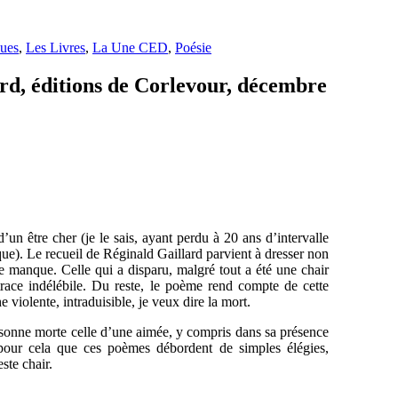
ues
,
Les Livres
,
La Une CED
,
Poésie
ard, éditions de Corlevour, décembre
d’un être cher (je le sais, ayant perdu à 20 ans d’intervalle
ue). Le recueil de Réginald Gaillard parvient à dresser non
de manque. Celle qui a disparu, malgré tout a été une chair
ace indélébile. Du reste, le poème rend compte de cette
 violente, intraduisible, je veux dire la mort.
personne morte celle d’une aimée, y compris dans sa présence
 pour cela que ces poèmes débordent de simples élégies,
ste chair.