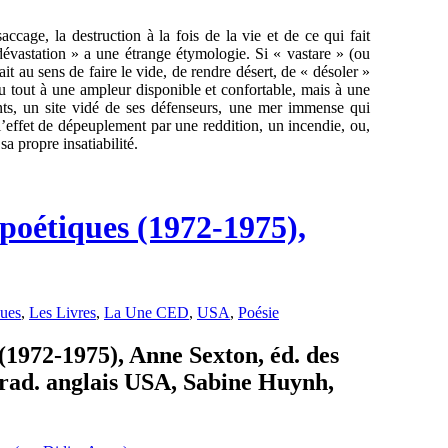
saccage, la destruction à la fois de la vie et de ce qui fait
vastation » a une étrange étymologie. Si « vastare » (ou
tait au sens de faire le vide, de rendre désert, de « désoler »
du tout à une ampleur disponible et confortable, mais à une
ts, un site vidé de ses défenseurs, une mer immense qui
l’effet de dépeuplement par une reddition, un incendie, ou,
sa propre insatiabilité.
 poétiques (1972-1975),
ues
,
Les Livres
,
La Une CED
,
USA
,
Poésie
 (1972-1975), Anne Sexton, éd. des
trad. anglais USA, Sabine Huynh,