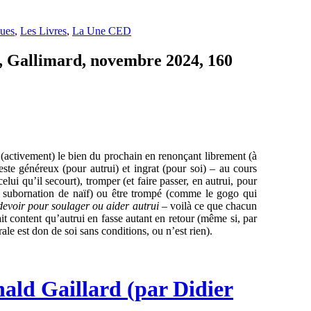
ues
,
Les Livres
,
La Une CED
, Gallimard, novembre 2024, 160
r (activement) le bien du prochain en renonçant librement (à
este généreux (pour autrui) et ingrat (pour soi) – au cours
lui qu’il secourt), tromper (et faire passer, en autrui, pour
ou subornation de naïf) ou être trompé (comme le gogo qui
evoir pour soulager ou aider autrui
– voilà ce que chacun
t content qu’autrui en fasse autant en retour (même si, par
ale est don de soi sans conditions, ou n’est rien).
nald Gaillard (par Didier