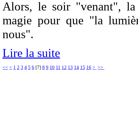
Alors, le soir "venant", la 
magie pour que "la lumièr
nous".
Lire la suite
<<
<
1
2
3
4
5
6
[
7
]
8
9
10
11
12
13
14
15
16
>
>>