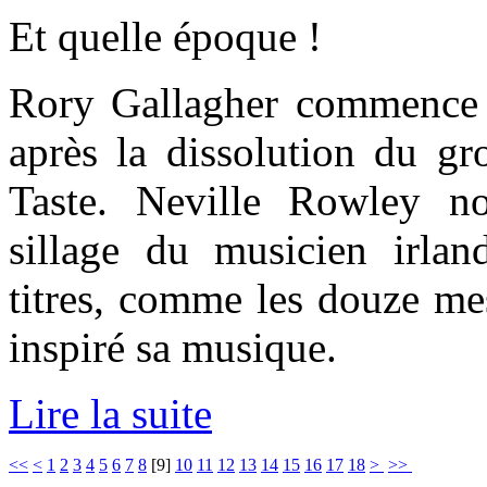
Et quelle époque !
Rory Gallagher commence a
après la dissolution du gr
Taste. Neville Rowley n
sillage du musicien irla
titres, comme les douze me
inspiré sa musique.
Lire la suite
<<
<
1
2
3
4
5
6
7
8
[
9
]
10
11
12
13
14
15
16
17
18
>
>>