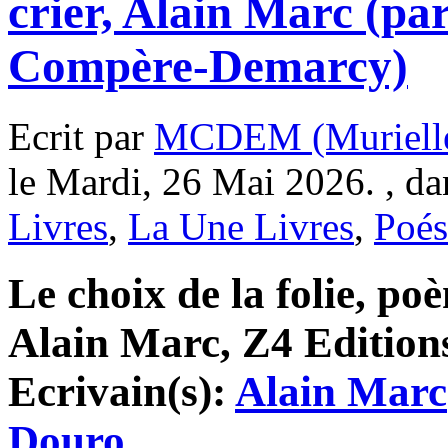
crier, Alain Marc (pa
Compère-Demarcy)
Ecrit par
MCDEM (Murielle
le Mardi, 26 Mai 2026. , d
Livres
,
La Une Livres
,
Poés
Le choix de la folie, poè
Alain Marc, Z4 Editions
Ecrivain(s):
Alain Marc
Douro