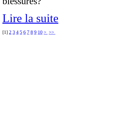
blessures?
Lire la suite
[
1
]
2
3
4
5
6
7
8
9
10
>
>>