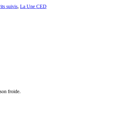
its suivis
,
La Une CED
ison froide.