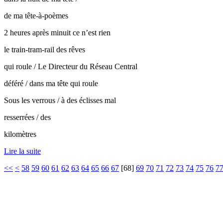
de ma tête-à-poèmes
2 heures après minuit ce n’est rien
le train-tram-rail des rêves
qui roule / Le Directeur du Réseau Central
déféré / dans ma tête qui roule
Sous les verrous / à des éclisses mal
resserrées / des
kilomètres
Lire la suite
<<
<
58
59
60
61
62
63
64
65
66
67
[
68
]
69
70
71
72
73
74
75
76
7