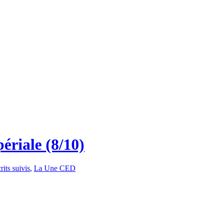
périale (8/10)
rits suivis
,
La Une CED