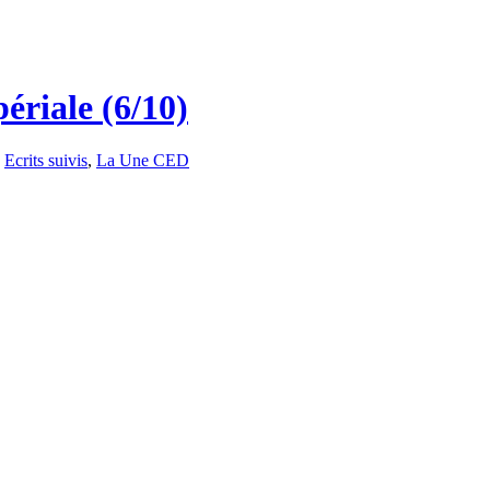
périale (6/10)
,
Ecrits suivis
,
La Une CED