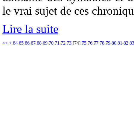
le vrai sujet de ces chroni
Lire la suite
<<
<
64
65
66
67
68
69
70
71
72
73
[
74
]
75
76
77
78
79
80
81
82
8