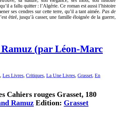
trouvé, sa stature, son élégance, ses mots, son histoire
u’il a fallu quitter : l’Algérie. Ce roman est aussi l’histoire
mener ses cendres sur cette terre, qu’il a tant aimée.
Pas de
’est étiré, jusqu’à casser, une famille éloignée de la guerre,
d Ramuz (par Léon-Marc
,
Les Livres
,
Critiques
,
La Une Livres
,
Grasset
,
En
s Cahiers rouges Grasset, 180
nand Ramuz
Edition:
Grasset