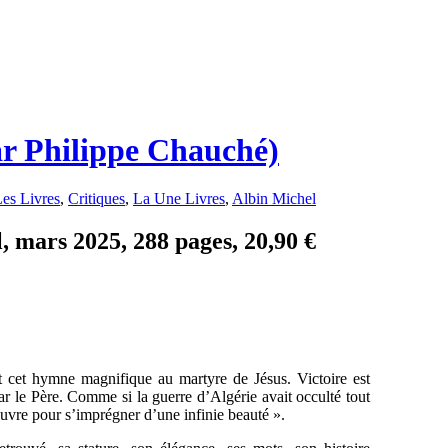
ar Philippe Chauché)
es Livres
,
Critiques
,
La Une Livres
,
Albin Michel
, mars 2025, 288 pages, 20,90 €
it cet hymne magnifique au martyre de Jésus. Victoire est
 par le Père. Comme si la guerre d’Algérie avait occulté tout
 Louvre pour s’imprégner d’une infinie beauté ».