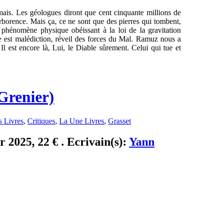
jamais. Les géologues diront que cent cinquante millions de
rborence. Mais ça, ce ne sont que des pierres qui tombent,
 phénomène physique obéissant à la loi de la gravitation
ire est malédiction, réveil des forces du Mal. Ramuz nous a
 Il est encore là, Lui, le Diable sûrement. Celui qui tue et
Grenier)
s Livres
,
Critiques
,
La Une Livres
,
Grasset
 2025, 22 € . Ecrivain(s):
Yann