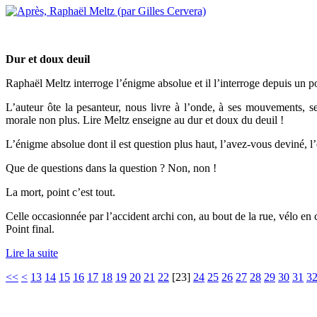
Dur et doux deuil
Raphaël Meltz interroge l’énigme absolue et il l’interroge depuis un po
L’auteur ôte la pesanteur, nous livre à l’onde, à ses mouvements, ses
morale non plus. Lire Meltz enseigne au dur et doux du deuil !
L’énigme absolue dont il est question plus haut, l’avez-vous deviné, l
Que de questions dans la question ? Non, non !
La mort, point c’est tout.
Celle occasionnée par l’accident archi con, au bout de la rue, vélo en c
Point final.
Lire la suite
<<
<
13
14
15
16
17
18
19
20
21
22
[
23
]
24
25
26
27
28
29
30
31
3