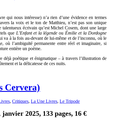
livre qui nous intéresse) n’a rien d’une évidence en termes
ravers la voix et le ton de Matthieu, n’est pas son unique
e talentueux écrivain qu’est Michel Cosem, dont une large
 tels que
L’Enfant et la légende
ou
Émilie et la Dordogne
ui va à la fois au-devant de lui-même et de l’inconnu, où le
e, où l’ambiguïté permanente entre réel et imaginaire, si
nture entière un poème.
tre déjà poétique et énigmatique – à travers l’illustration de
tement et la délicatesse de ces nuits.
s Cervera)
Livres
,
Critiques
,
La Une Livres
,
Le Tripode
 janvier 2025, 133 pages, 16 €