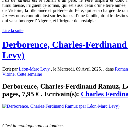
Pas de larmes
est le roman d’un père, le Père disparu et donc re
tumultueuse, irriguent ce roman, qui est aussi celui d’une terre aimée, q
de Victoire, la fille aînée et préférée du Père, qui sera chargée de ra
larmes
nous conduit ainsi sur les traces d’une famille, dont le destin s
qui va submerger l’Algérie, et l’irriguer de nostalgie.
Lire la suite
Derborence, Charles-Ferdinan
Levy)
Ecrit par
Léon-Marc Levy
, le Mercredi, 09 Avril 2025. , dans
Roman
Vitrine
,
Cette semaine
Derborence, Charles-Ferdinand Ramuz, Le
pages, 7,95 € . Ecrivain(s):
Charles Ferdi
C’est la montagne qui est tombée
.