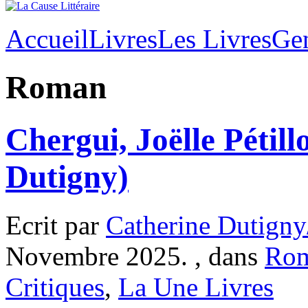
Accueil
Livres
Les Livres
Ge
Roman
Chergui, Joëlle Pétill
Dutigny)
Ecrit par
Catherine Dutigny
Novembre 2025. , dans
Ro
Critiques
,
La Une Livres