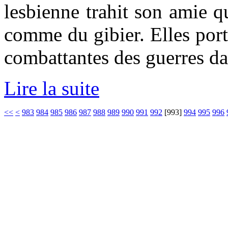
lesbienne trahit son amie q
comme du gibier. Elles por
combattantes des guerres dan
Lire la suite
<<
<
983
984
985
986
987
988
989
990
991
992
[
993
]
994
995
996