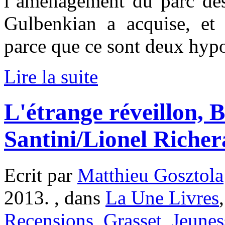
l’aménagement du parc des
Gulbenkian a acquise, et 
parce que ce sont deux hyp
Lire la suite
L'étrange réveillon, 
Santini/Lionel Riche
Ecrit par
Matthieu Gosztola
2013. , dans
La Une Livres
Recensions
,
Grasset
,
Jeunes