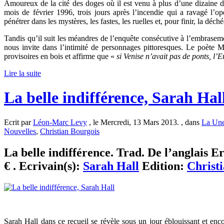
Amoureux de la cité des doges où il est venu à plus d’une dizaine 
mois de février 1996, trois jours après l’incendie qui a ravagé l’op
pénétrer dans les mystères, les fastes, les ruelles et, pour finir, la déc
Tandis qu’il suit les méandres de l’enquête consécutive à l’embrasem
nous invite dans l’intimité de personnages pittoresques. Le poète M
provisoires en bois et affirme que «
si Venise n’avait pas de ponts, l’E
Lire la suite
La belle indifférence, Sarah Hal
Ecrit par
Léon-Marc Levy
, le Mercredi, 13 Mars 2013. , dans
La Une
Nouvelles
,
Christian Bourgois
La belle indifférence. Trad. De l’anglais E
€ . Ecrivain(s):
Sarah Hall
Edition:
Christ
Sarah Hall dans ce recueil se révèle sous un jour éblouissant et en