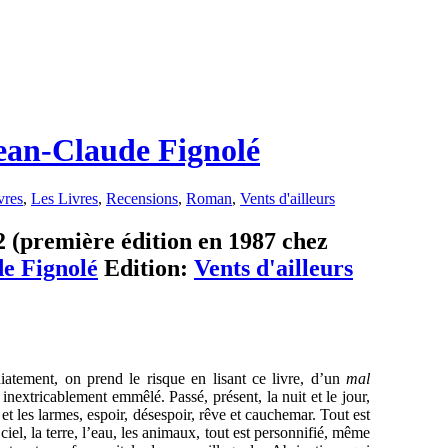
Jean-Claude Fignolé
vres
,
Les Livres
,
Recensions
,
Roman
,
Vents d'ailleurs
12 (première édition en 1987 chez
e Fignolé
Edition:
Vents d'ailleurs
iatement, on prend le risque en lisant ce livre, d’un
mal
 inextricablement emmêlé. Passé, présent, la nuit et le jour,
re et les larmes, espoir, désespoir, rêve et cauchemar. Tout est
iel, la terre, l’eau, les animaux, tout est personnifié, même