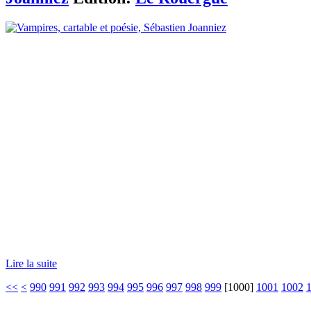
Lire la suite
<<
<
990
991
992
993
994
995
996
997
998
999
[
1000
]
1001
1002