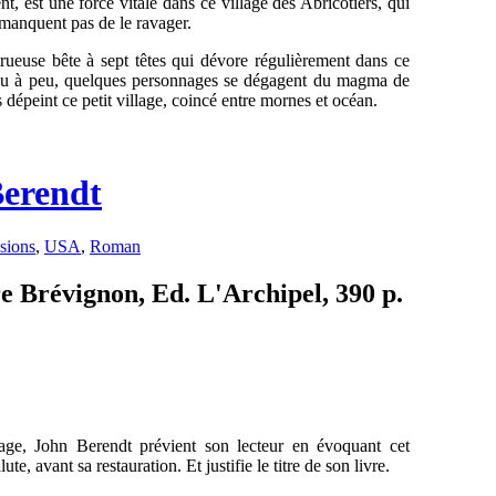
t, est une force vitale dans ce village des Abricotiers, qui
 manquent pas de le ravager.
rueuse bête à sept têtes qui dévore régulièrement dans ce
 Peu à peu, quelques personnages se dégagent du magma de
 dépeint ce petit village, coincé entre mornes et océan.
Berendt
sions
,
USA
,
Roman
re Brévignon, Ed. L'Archipel, 390 p.
ge, John Berendt prévient son lecteur en évoquant cet
e, avant sa restauration. Et justifie le titre de son livre.