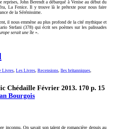
de reprises, John Berendt a débarqué à Venise au début du
éra, La Fenice. Il y trouve là le prétexte pour nous faire
héance de la Sérénissime.
ent, il nous emmène au plus profond de la cité mythique et
ario Stefani (378) qui écrit ses poèmes sur les palissades
urope serait une île
».
l
 Livres
,
Les Livres
,
Recensions
,
Iles britanniques
,
ric Chédaille Février 2013. 170 p. 15
ian Bourgois
core inconnu. On savait son talent de romancière depuis au