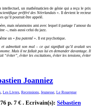
 intellectuel, un mathématicien de génie qui a reçu le prix
 scientifique préféré des Néerlandais
». Il devient le recteur
es qu’il pourrait être appelé.
père, mais néanmoins ami avec lequel il partage l’amour du
ne –, mais aussi celui du jazz.
 même un «
fou patenté
». Il est psychotique.
 et admettait son mal – ce qui signifiait qu’il avalait ses
onome. Mais il ne fallait pas lui en demander davantage. Il
éviter”, éviter les excitations, éviter les tensions, éviter
bastien Joanniez
s
,
Les Livres
,
Recensions
,
Jeunesse
,
Le Rouergue
76 p. 7 € . Ecrivain(s):
Sébastien