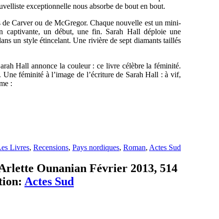
uvelliste exceptionnelle nous absorbe de bout en bout.
es de Carver ou de McGregor. Chaque nouvelle est un mini-
 captivante, un début, une fin. Sarah Hall déploie une
ns un style étincelant. Une rivière de sept diamants taillés
rah Hall annonce la couleur : ce livre célèbre la féminité.
e. Une féminité à l’image de l’écriture de Sarah Hall : à vif,
ême :
es Livres
,
Recensions
,
Pays nordiques
,
Roman
,
Actes Sud
 Arlette Ounanian Février 2013, 514
tion:
Actes Sud