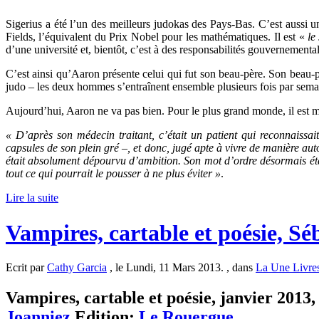
Sigerius a été l’un des meilleurs judokas des Pays-Bas. C’est aussi un
Fields, l’équivalent du Prix Nobel pour les mathématiques. Il est «
le
d’une université et, bientôt, c’est à des responsabilités gouvernemental
C’est ainsi qu’Aaron présente celui qui fut son beau-père. Son beau-
judo – les deux hommes s’entraînent ensemble plusieurs fois par semai
Aujourd’hui, Aaron ne va pas bien. Pour le plus grand monde, il est
« D’après son médecin traitant, c’était un patient qui reconnaissait
capsules de son plein gré –, et donc, jugé apte à vivre de manière aut
était absolument dépourvu d’ambition. Son mot d’ordre désormais était “
tout ce qui pourrait le pousser à ne plus éviter »
.
Lire la suite
Vampires, cartable et poésie, Sé
Ecrit par
Cathy Garcia
, le Lundi, 11 Mars 2013. , dans
La Une Livre
Vampires, cartable et poésie, janvier 2013, 
Joanniez
Edition:
Le Rouergue