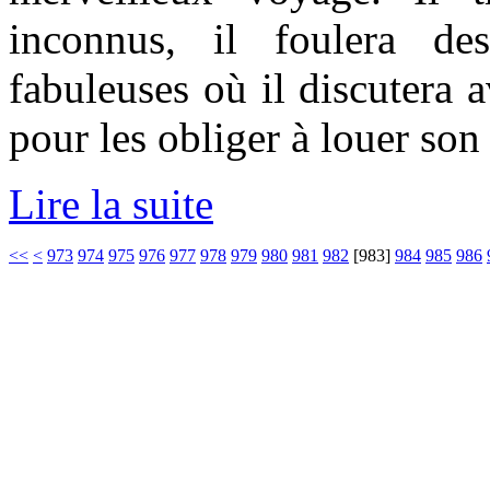
inconnus, il foulera des
fabuleuses où il discutera 
pour les obliger à louer son
Lire la suite
<<
<
973
974
975
976
977
978
979
980
981
982
[
983
]
984
985
986