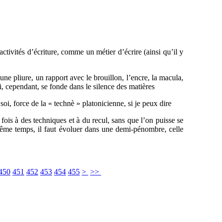
 activités d’écriture, comme un métier d’écrire (ainsi qu’il y
une pliure, un rapport avec le brouillon, l’encre, la macula,
i, cependant, se fonde dans le silence des matières
soi, force de la « technè » platonicienne, si je peux dire
a fois à des techniques et à du recul, sans que l’on puisse se
 même temps, il faut évoluer dans une demi-pénombre, celle
450
451
452
453
454
455
>
>>