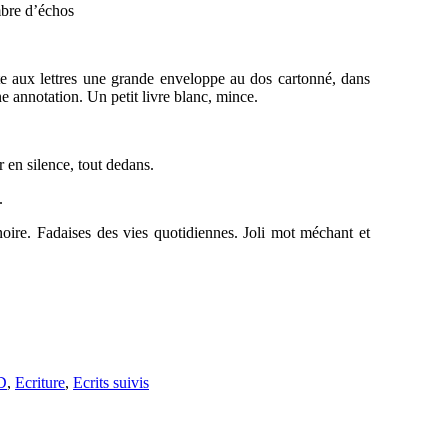
bre d’échos
îte aux lettres une grande enveloppe au dos cartonné, dans
e annotation. Un petit livre blanc, mince.
 en silence, tout dedans.
.
 noire. Fadaises des vies quotidiennes. Joli mot méchant et
D
,
Ecriture
,
Ecrits suivis