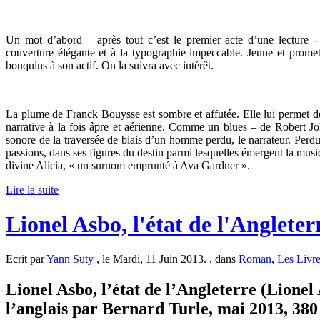
Un mot d’abord – après tout c’est le premier acte d’une lecture - s
couverture élégante et à la typographie impeccable. Jeune et prom
bouquins à son actif. On la suivra avec intérêt.
La plume de Franck Bouysse est sombre et affutée. Elle lui permet d
narrative à la fois âpre et aérienne. Comme un blues – de Robert 
sonore de la traversée de biais d’un homme perdu, le narrateur. Perdu 
passions, dans ses figures du destin parmi lesquelles émergent la musi
divine Alicia, « un surnom emprunté à Ava Gardner ».
Lire la suite
Lionel Asbo, l'état de l'Anglete
Ecrit par
Yann Suty
, le Mardi, 11 Juin 2013. , dans
Roman
,
Les Livr
Lionel Asbo, l’état de l’Angleterre (Lionel
l’anglais par Bernard Turle, mai 2013, 380 