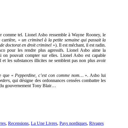
rter comme tel. Lionel Asbo ressemble à Wayne Rooney, le
 carrière, «
un criminel à la petite semaine qui passait la
de doctorat en droit criminel
»). Il est méchant, il est radin.
co pour les rendre plus agressifs. Lionel Asbo aime la
i on pouvait compter sur elles. Lionel Asbo est capable
 et les substances illicites ne semblent pas non plus avoir
ce que «
Pepperdine, c’est con comme nom…
». Asbo lui
orders
, qui désigne des ordonnances censées combattre les
rs du gouvernement Tony Blair…
res
,
Recensions
,
La Une Livres
,
Pays nordiques
,
Rivages