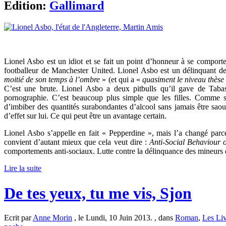
Edition:
Gallimard
Lionel Asbo est un idiot et se fait un point d’honneur à se compo
footballeur de Manchester United. Lionel Asbo est un délinquant de
moitié de son temps à l’ombre
» (et qui a «
quasiment le niveau thèse 
C’est une brute. Lionel Asbo a deux pitbulls qu’il gave de Tabas
pornographie. C’est beaucoup plus simple que les filles. Comme s
d’imbiber des quantités surabondantes d’alcool sans jamais être saoul
d’effet sur lui. Ce qui peut être un avantage certain.
Lionel Asbo s’appelle en fait « Pepperdine », mais l’a changé par
convient d’autant mieux que cela veut dire :
Anti-Social Behaviour 
comportements anti-sociaux. Lutte contre la délinquance des mineu
Lire la suite
De tes yeux, tu me vis, Sjon
Ecrit par
Anne Morin
, le Lundi, 10 Juin 2013. , dans
Roman
,
Les Liv