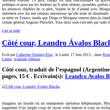
Salvador Allende. Ce père, Diego, est haut fonctionnaire du gouv
politique et aussi par les femmes qu’il aime séduire, posséder, parfois 
les absences répétées de ce père, Sophie se lie d’amitié avec Mor
entretient avec lui une relation amoureuse qu’elle tente de dissimuler 
sa mère en France, tandis que Diego et Morgana entrent dans la cland
certain général Augusto Pinochet. Tous deux sont exécutés par suite d’
Lire la suite
Côté cour, Leandro Ávalos Blac
Ecrit par
Catherine Dutigny/Elsa
, le Lundi, 17 Juin 2013. , dans
Rom
Latine
,
Asphalte éditions
Côté cour, traduit de l’espagnol (Argentin
pages, 15 € . Ecrivain(s):
Leandro Avalos B
Imaginez un monde où un omnipotent opérateur téléphonique, Phone
supprimer d’un simple coup de rayon votre maison si vous ne recharg