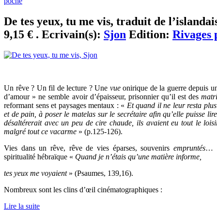
poche
De tes yeux, tu me vis, traduit de l’islanda
9,15 € . Ecrivain(s):
Sjon
Edition:
Rivages 
Un rêve ? Un fil de lecture ? Une
vue
onirique de la guerre depuis u
d’amour » ne semble avoir d’épaisseur, prisonnier qu’il est des
matr
reformant sens et paysages mentaux : «
Et quand il ne leur resta plus
et de pain, à poser le matelas sur le secrétaire afin qu’elle puisse li
désaltérerait avec un peu de cire chaude, ils avaient eu tout le l
malgré tout ce vacarme
» (p.125-126).
Vies dans un rêve, rêve de vies éparses, souvenirs
empruntés
… L
spiritualité hébraïque «
Quand je n’étais qu’une matière informe,
tes yeux me voyaient
»
(Psaumes, 139,16).
Nombreux sont les clins d’œil cinématographiques :
Lire la suite