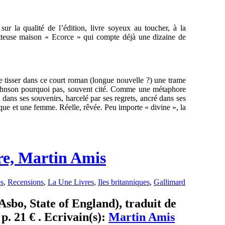
ur la qualité de l’édition, livre soyeux au toucher, à la
etteuse maison « Ecorce » qui compte déjà une dizaine de
e tisser dans ce court roman (longue nouvelle ?) une trame
Johnson pourquoi pas, souvent cité. Comme une métaphore
dans ses souvenirs, harcelé par ses regrets, ancré dans ses
que et une femme. Réelle, rêvée. Peu importe « divine », la
rre, Martin Amis
es
,
Recensions
,
La Une Livres
,
Iles britanniques
,
Gallimard
 Asbo, State of England), traduit de
p. 21 € . Ecrivain(s):
Martin Amis