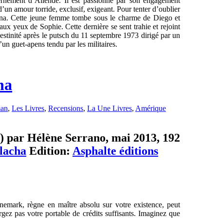
ernement d’Allende. Il est passionné par son engagement
d’un amour torride, exclusif, exigeant. Pour tenter d’oublier
gana. Cette jeune femme tombe sous le charme de Diego et
aux yeux de Sophie. Cette dernière se sent trahie et rejoint
estinité après le putsch du 11 septembre 1973 dirigé par un
un guet-apens tendu par les militaires.
ha
an
,
Les Livres
,
Recensions
,
La Une Livres
,
Amérique
e) par Hélène Serrano, mai 2013, 192
lacha
Edition:
Asphalte éditions
mark, règne en maître absolu sur votre existence, peut
ez pas votre portable de crédits suffisants. Imaginez que