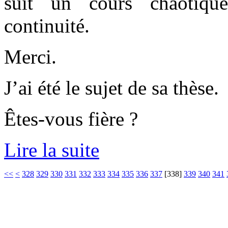
suit un cours chaotiqu
continuité.
Merci.
J’ai été le sujet de sa thèse.
Êtes-vous fière ?
Lire la suite
<<
<
328
329
330
331
332
333
334
335
336
337
[
338
]
339
340
341