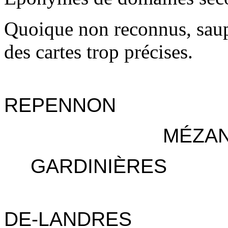
Quoique non reconnus, saup
des cartes trop précises.
---------------------------------
REPENNON
------------------------
MÉZA
----
GARDINIÈRES
---------------------------------
DE-LANDRES