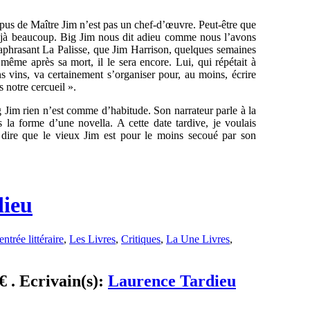
opus de Maître Jim n’est pas un chef-d’œuvre. Peut-être que
déjà beaucoup. Big Jim nous dit adieu comme nous l’avons
raphrasant La Palisse, que Jim Harrison, quelques semaines
 même après sa mort, il le sera encore. Lui, qui répétait à
ns vins, va certainement s’organiser pour, au moins, écrire
s notre cercueil ».
 Jim rien n’est comme d’habitude. Son narrateur parle à la
la forme d’une novella. A cette date tardive, je voulais
ut dire que le vieux Jim est pour le moins secoué par son
dieu
entrée littéraire
,
Les Livres
,
Critiques
,
La Une Livres
,
 € . Ecrivain(s):
Laurence Tardieu