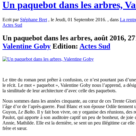
Un paquebot dans les arbres, V
Ecrit par
Stéphane Bret
, le Jeudi, 01 Septembre 2016. , dans
La rentré
Actes Sud
Un paquebot dans les arbres, août 2016, 271
Valentine Goby
Edition:
Actes Sud
Le titre du roman peut prêter à confusion, ce n’est pourtant pas d’une
le récit. Le mot « paquebot », Valentine Goby nous l’apprend, a dési
la similitude de leur architecture d’avec celle des paquebots.
Nous sommes dans les années cinquante, au cœur de ces Trente Glor
l’âge d’or de l’après-guerre. Paul Blanc et son épouse Odile tiennent 
Guyon,
Le Balto
. Il y fait bon vivre, on y organise des réunions, des 
Paulot, qui apporte à son auditoire captif un peu de bonheur, de joie d
Annie, Mathilde. Elle est la dernière, se sent un peu illégitime car elle
frère et sœur.