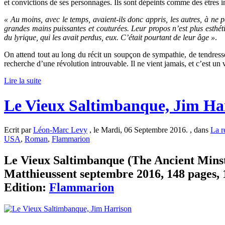
et convictions de ses personnages. Ils sont dépeints comme des êtres i
« Au moins, avec le temps, avaient-ils donc appris, les autres, à ne
grandes mains puissantes et couturées. Leur propos n’est plus esthéti
du lyrique, qui les avait perdus, eux. C’était pourtant de leur âge »
.
On attend tout au long du récit un soupçon de sympathie, de tendress
recherche d’une révolution introuvable. Il ne vient jamais, et c’est un v
Lire la suite
Le Vieux Saltimbanque, Jim Ha
Ecrit par
Léon-Marc Levy
, le Mardi, 06 Septembre 2016. , dans
La re
USA
,
Roman
,
Flammarion
Le Vieux Saltimbanque (The Ancient Minstr
Matthieussent septembre 2016, 148 pages, 1
Edition:
Flammarion