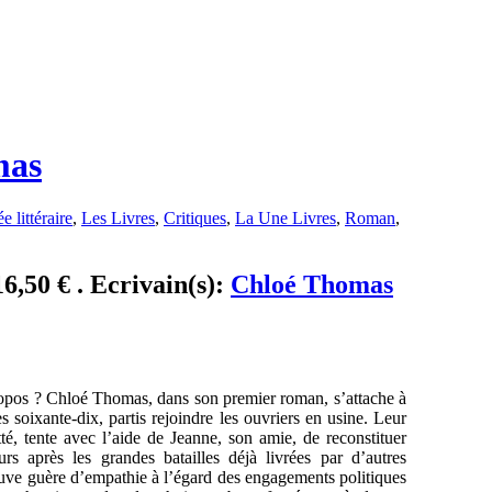
mas
e littéraire
,
Les Livres
,
Critiques
,
La Une Livres
,
Roman
,
6,50 € . Ecrivain(s):
Chloé Thomas
 propos ? Chloé Thomas, dans son premier roman, s’attache à
s soixante-dix, partis rejoindre les ouvriers en usine. Leur
té, tente avec l’aide de Jeanne, son amie, de reconstituer
ours après les grandes batailles déjà livrées par d’autres
rouve guère d’empathie à l’égard des engagements politiques