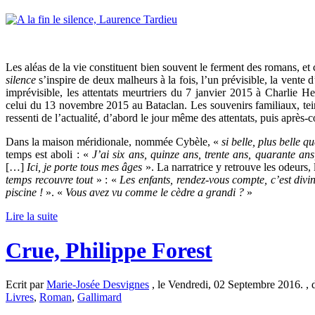
Les aléas de la vie constituent bien souvent le ferment des romans, et
silence
s’inspire de deux malheurs à la fois, l’un prévisible, la vente
imprévisible, les attentats meurtriers du 7 janvier 2015 à Charlie 
celui du 13 novembre 2015 au Bataclan. Les souvenirs familiaux, teint
ressenti de l’actualité, d’abord le jour même des attentats, puis après-
Dans la maison méridionale, nommée Cybèle, «
si belle, plus belle 
temps est aboli : «
J’ai six ans, quinze ans, trente ans, quarante ans,
[…]
Ici, je porte tous mes âges
». La narratrice y retrouve les odeurs,
temps recouvre tout
» : «
Les enfants, rendez-vous compte, c’est divi
piscine !
». «
Vous avez vu comme le cèdre a grandi ?
»
Lire la suite
Crue, Philippe Forest
Ecrit par
Marie-Josée Desvignes
, le Vendredi, 02 Septembre 2016. ,
Livres
,
Roman
,
Gallimard