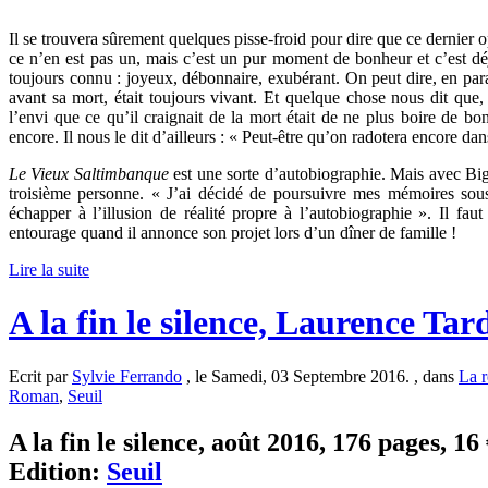
Il se trouvera sûrement quelques pisse-froid pour dire que ce dernier 
ce n’en est pas un, mais c’est un pur moment de bonheur et c’est 
toujours connu : joyeux, débonnaire, exubérant. On peut dire, en pa
avant sa mort, était toujours vivant. Et quelque chose nous dit que,
l’envi que ce qu’il craignait de la mort était de ne plus boire de bo
encore. Il nous le dit d’ailleurs : « Peut-être qu’on radotera encore dan
Le Vieux Saltimbanque
est une sorte d’autobiographie. Mais avec Big
troisième personne. « J’ai décidé de poursuivre mes mémoires sous 
échapper à l’illusion de réalité propre à l’autobiographie ». Il fa
entourage quand il annonce son projet lors d’un dîner de famille !
Lire la suite
A la fin le silence, Laurence Tar
Ecrit par
Sylvie Ferrando
, le Samedi, 03 Septembre 2016. , dans
La r
Roman
,
Seuil
A la fin le silence, août 2016, 176 pages, 16
Edition:
Seuil