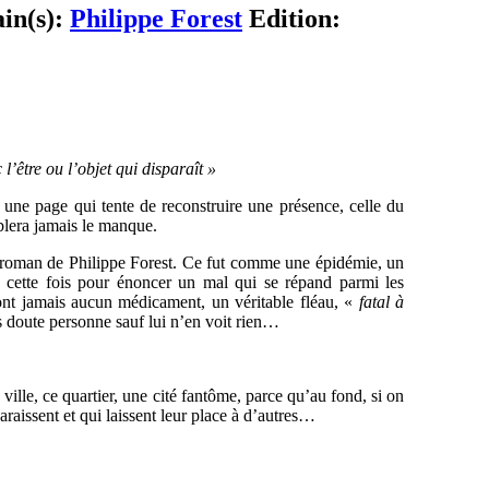
ain(s):
Philippe Forest
Edition:
’être ou l’objet qui disparaît »
t une page qui tente de reconstruire une présence, celle du
omblera jamais le manque.
 roman de Philippe Forest. Ce fut comme une épidémie, un
u cette fois pour énoncer un mal qui se répand parmi les
ront jamais aucun médicament, un véritable fléau, «
fatal à
s doute personne sauf lui n’en voit rien…
e ville, ce quartier, une cité fantôme, parce qu’au fond, si on
araissent et qui laissent leur place à d’autres…