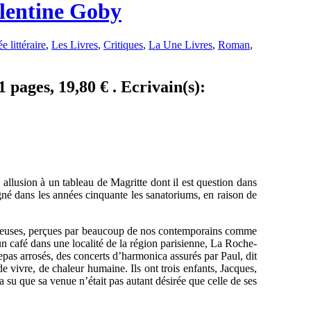
alentine Goby
e littéraire
,
Les Livres
,
Critiques
,
La Une Livres
,
Roman
,
 pages, 19,80 € . Ecrivain(s):
 allusion à un tableau de Magritte dont il est question dans
gné dans les années cinquante les sanatoriums, en raison de
ieuses, perçues par beaucoup de nos contemporains comme
un café dans une localité de la région parisienne, La Roche-
repas arrosés, des concerts d’harmonica assurés par Paul, dit
e vivre, de chaleur humaine. Ils ont trois enfants, Jacques,
 a su que sa venue n’était pas autant désirée que celle de ses