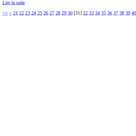
Lire la suite
<<
<
21
22
23
24
25
26
27
28
29
30
[
31
]
32
33
34
35
36
37
38
39
4