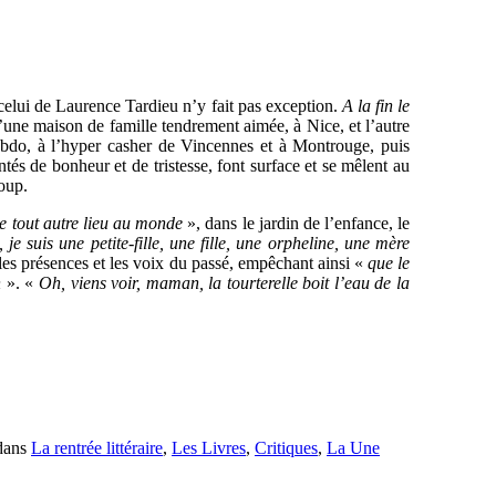
 celui de Laurence Tardieu n’y fait pas exception.
A la fin le
 d’une maison de famille tendrement aimée, à Nice, et l’autre
Hebdo, à l’hyper casher de Vincennes et à Montrouge, puis
és de bonheur et de tristesse, font surface et se mêlent au
coup.
que tout autre lieu au monde
», dans le jardin de l’enfance, le
 je suis une petite-fille, une fille, une orpheline, une mère
 les présences et les voix du passé, empêchant ainsi «
que le
n
». «
Oh, viens voir, maman, la tourterelle boit l’eau de la
 dans
La rentrée littéraire
,
Les Livres
,
Critiques
,
La Une