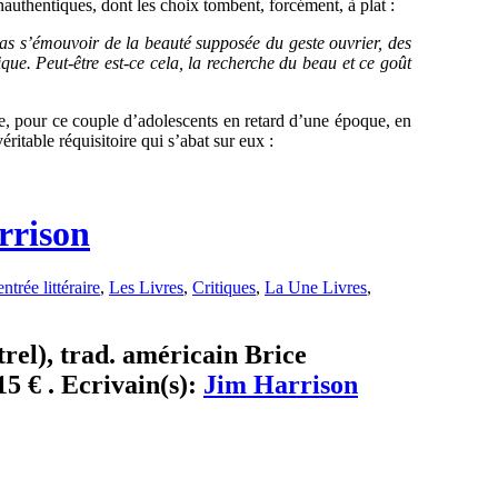
nauthentiques, dont les choix tombent, forcément, à plat :
 pas s’émouvoir de la beauté supposée du geste ouvrier, des
que. Peut-être est-ce cela, la recherche du beau et ce goût
e, pour ce couple d’adolescents en retard d’une époque, en
éritable réquisitoire qui s’abat sur eux :
rrison
ntrée littéraire
,
Les Livres
,
Critiques
,
La Une Livres
,
el), trad. américain Brice
5 € . Ecrivain(s):
Jim Harrison