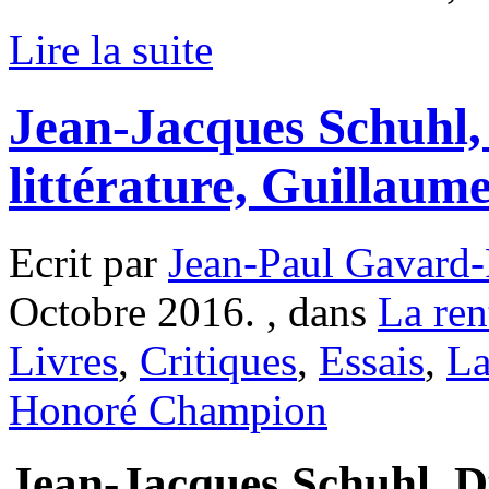
Lire la suite
Jean-Jacques Schuhl
littérature, Guillaum
Ecrit par
Jean-Paul Gavard-
Octobre 2016. , dans
La rent
Livres
,
Critiques
,
Essais
,
La
Honoré Champion
Jean-Jacques Schuhl, 