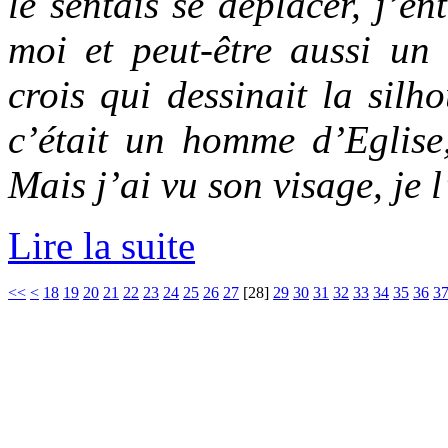
le sentais se déplacer, j’en
moi et peut-être aussi un 
crois qui dessinait la silh
c’était un homme d’Eglise
Mais j’ai vu son visage, je 
Lire la suite
<<
<
18
19
20
21
22
23
24
25
26
27
[
28
]
29
30
31
32
33
34
35
36
3