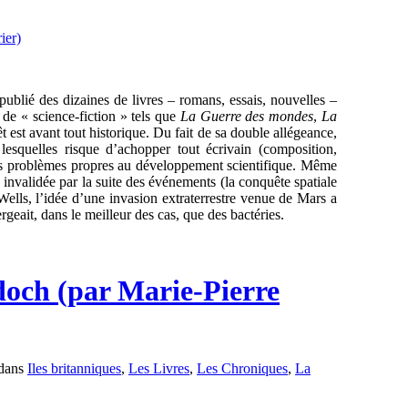
lié des dizaines de livres – romans, essais, nouvelles –
 de « science-fiction » tels que
La Guerre des mondes
,
La
rêt est avant tout historique. Du fait de sa double allégeance,
r lesquelles risque d’achopper tout écrivain (composition,
 les problèmes propres au développement scientifique. Même
invalidée par la suite des événements (la conquête spatiale
Wells, l’idée d’une invasion extraterrestre venue de Mars a
rgeait, dans le meilleur des cas, que des bactéries.
doch (par Marie-Pierre
 dans
Iles britanniques
,
Les Livres
,
Les Chroniques
,
La