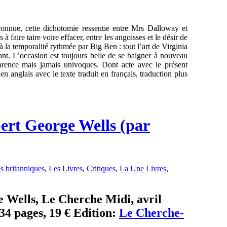
onnue, cette dichotomie ressentie entre Mrs Dalloway et
 à faire taire voire effacer, entre les angoisses et le désir de
à la temporalité rythmée par Big Ben : tout l’art de Virginia
nt. L’occasion est toujours belle de se baigner à nouveau
parence mais jamais univoques. Dont acte avec le présent
n anglais avec le texte traduit en français, traduction plus
bert George Wells (par
es britanniques
,
Les Livres
,
Critiques
,
La Une Livres
,
e Wells, Le Cherche Midi, avril
34 pages, 19 € Edition:
Le Cherche-