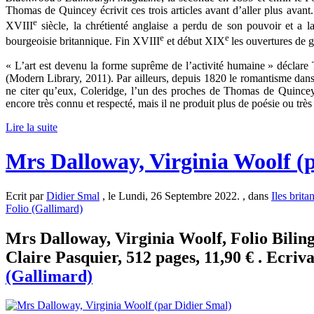
Thomas de Quincey écrivit ces trois articles avant d’aller plus avan
e
XVIII
siècle, la chrétienté anglaise a perdu de son pouvoir et a l
e
e
bourgeoisie britannique. Fin XVIII
et début XIX
les ouvertures de ga
« L’art est devenu la forme suprême de l’activité humaine » décla
(Modern Library, 2011). Par ailleurs, depuis 1820 le romantisme dans 
ne citer qu’eux, Coleridge, l’un des proches de Thomas de Quincey 
encore très connu et respecté, mais il ne produit plus de poésie ou très
Lire la suite
Mrs Dalloway, Virginia Woolf (
Ecrit par
Didier Smal
, le Lundi, 26 Septembre 2022. , dans
Iles brita
Folio (Gallimard)
Mrs Dalloway, Virginia Woolf, Folio Biling
Claire Pasquier, 512 pages, 11,90 € . Ecriva
(Gallimard)