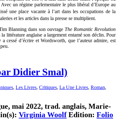
t. Avec un régime parlementaire le plus libéral d’Europe au
aissé une place vacante à l’art dans les occupations de la
leries et les articles dans la presse se multiplient.
re Tim Blanning dans son ouvrage
The Romantic Revolution
la littérature anglaise a largement entamé son déclin. Pour
a cessé d’écrire et Wordsworth, que l’auteur admire, est
 peu.
par Didier Smal)
nniques
,
Les Livres
,
Critiques
,
La Une Livres
,
Roman
,
ue, mai 2022, trad. anglais, Marie-
in(s):
Virginia Woolf
Edition:
Folio