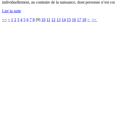
individuellement, au contraire de la naissance, dont personne n’est con
Lire la suite
<<
<
1
2
3
4
5
6
7
8
[
9
]
10
11
12
13
14
15
16
17
18
>
>>