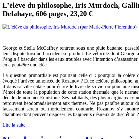
L’élève du philosophe, Iris Murdoch, Galli
Delahaye, 606 pages, 23,20 €
George et Stella McCaffrey rentrent sous une pluie battante, passabl
leur dispute lorsque l’accident se produit. Le véhicule dont George a 
l’engin à basculer dans les eaux troubles avec l’intention d’assassine
en a peut-être une idée.
La question primordiale est pourtant celle-ci : pourquoi la colère 
évoqué l’arrivée annoncée de Rozanov ? Et ce célèbre philosophe, anc
il dans sa ville natale pour écrire le livre de sa vie ou pour une rai
l’émoi de toute la population de cette station thermale que le narrateu
décide de nommer Ennistone. Ses habitants, des plus marginaux comm
retrouvent hebdomadairement aux thermes. Ne pas paraître autour des 
faussement serein ou mortellement contrarié. Rozanov s’y montrera
chambres dont peuvent disposer les baigneurs désireux de discrétion ?
Lire la suite