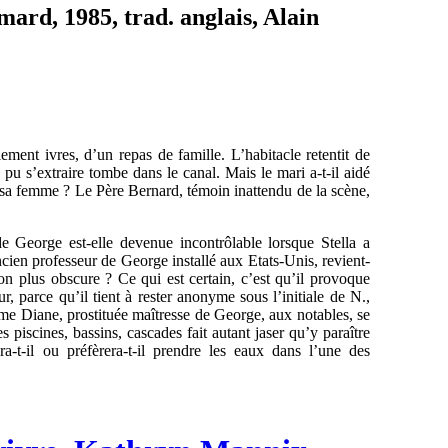
mard, 1985, trad. anglais, Alain
ement ivres, d’un repas de famille. L’habitacle retentit de
pu s’extraire tombe dans le canal. Mais le mari a-t-il aidé
r sa femme ? Le Père Bernard, témoin inattendu de la scène,
de George est-elle devenue incontrôlable lorsque Stella a
ien professeur de George installé aux Etats-Unis, revient-
son plus obscure ? Ce qui est certain, c’est qu’il provoque
r, parce qu’il tient à rester anonyme sous l’initiale de N.,
e Diane, prostituée maîtresse de George, aux notables, se
piscines, bassins, cascades fait autant jaser qu’y paraître
-t-il ou préfèrera-t-il prendre les eaux dans l’une des