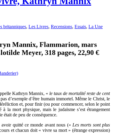
 vivre, Kathryn Mannix
es britanniques
,
Les Livres
,
Recensions
,
Essais
,
La Une
thryn Mannix, Flammarion, mars
lotilde Meyer, 318 pages, 22,90 €
rappelle Kathryn Mannix, «
le taux de mortalité reste de cent
est pas d’exemple d’être humain immortel. Même le Christ, le
déréliction et, pour finir (ou pour commencer, selon le point
é à la mort physique, mais le judaïsme s’est étrangement
lle était de peu de conséquence.
 à avoir quitté ce monde avant nous («
Les morts sont plus
cours et chacun doit « vivre sa mort » (étrange expression)