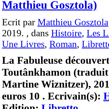
Matthieu Gosztola)
Ecrit par
Matthieu Gosztola
2019. , dans
Histoire
,
Les L
Une Livres
,
Roman
,
Librett
La Fabuleuse découvert
Toutânkhamon (traduit 
Martine Wiznitzer), 201
euros 10 . Ecrivain(s):
H
Edition:
Libretto