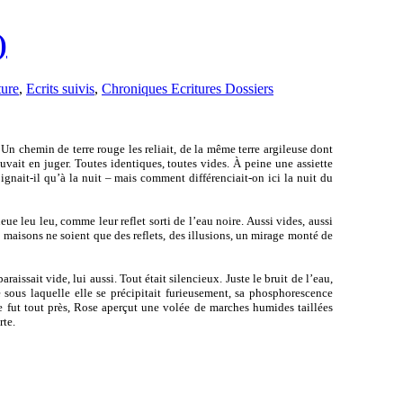
)
ture
,
Ecrits suivis
,
Chroniques Ecritures Dossiers
Un chemin de terre rouge les reliait, de la même terre argileuse dont
uvait en juger. Toutes identiques, toutes vides. À peine une assiette
oignait-il qu’à la nuit – mais comment différenciait-on ici la nuit du
eue leu leu, comme leur reflet sorti de l’eau noire. Aussi vides, aussi
 maisons ne soient que des reflets, des illusions, un mirage monté de
araissait vide, lui aussi. Tout était silencieux. Juste le bruit de l’eau,
 sous laquelle elle se précipitait furieusement, sa phosphorescence
 fut tout près, Rose aperçut une volée de marches humides taillées
rte.