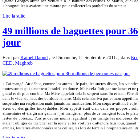
Quand Georges arrêta son véhicule à la hauteur des écluses St Martin, quai 
« bougnoules » avaient une minute pour collecter les poubelles du secteur.
Lire la suite
49 millions de baguettes pour 36
jour
Ecrit par
Kamel Daoud
, le Dimanche, 11 Septembre 2011. , dans
Ecr
CED
,
Maghreb
« J'ai mangé. Au début, comme les autres : le pain, les sucres divers, les viandes
toutes sortes qui absorbent le soleil en douce. Mais cela finit par me lasser et ne
grand et de plus comble. Ma Mère appelait cela le serpent sans fin et mon Père d
dans le vide, du haut des bords de la terre. Mais cela n'arriva pas et mon appétit 
suspendre ma respiration mais jamais ma mastication. Mon corps avait mué et je m
âcres ou des griffes inoxydables. Mon appétit était clair dans ses propos : soit
alimentaire et élargir ma gamme : j'ai mangé, en plus de ce mangent tous, le plâtre
restes de poteaux. Puis je devins moins regardant : j'ai mangé les morceaux de
étaient obligés de marcher sur la route et les voitures d'attendre leur tour, quand j
arables, les terres abandonnées sans collier, les lots de terrain à propriétaires en lit