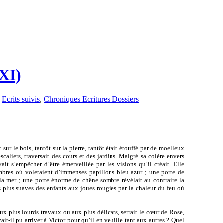
 XI)
,
Ecrits suivis
,
Chroniques Ecritures Dossiers
sur le bois, tantôt sur la pierre, tantôt était étouffé par de moelleux
caliers, traversait des cours et des jardins. Malgré sa colère envers
ait s’empêcher d’être émerveillée par les visions qu’il créait. Elle
sombres où voletaient d’immenses papillons bleu azur ; une porte de
e la mer ; une porte énorme de chêne sombre révélait au contraire la
s plus suaves des enfants aux joues rougies par la chaleur du feu où
ux plus lourds travaux ou aux plus délicats, serrait le cœur de Rose,
it-il pu arriver à Victor pour qu’il en veuille tant aux autres ? Quel