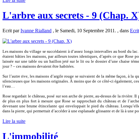
Lire la suite
L'arbre aux secrets - 9 (Chap. X
Ecrit par
Ivanne Rialland
, le Samedi, 10 Septembre 2011. , dans
Ecri
Les maisons du village se succédaient à d’assez longs intervalles au bord du lac. 
étaient bâties les maisons, par ailleurs toutes identiques, d’après ce que Rose po
laissée sur une table ou un haillon jeté sur le lit ou le dossier d’une chaise tém
jour ? – ces maisons devaient être habitées.
Sur l’autre rive, les maisons d’argile rouge se suivaient de la même façon, à la qu
silencieuses que les maisons originales. À moins que de ce côté-ci également, ces
l’eau…
Rose regardait le château, posé sur son arche de pierre, au-dessus de la rivière. Il p
de plus en plus fort à mesure que Rose se rapprochait du château et de l’arche
devenant une brume étincelante qui enveloppait le pied du château. Lorsqu’elle
dans la pierre, qui permettait d’accéder à une esplanade glissante et de là à une po
Lire la suite
L'immobilité