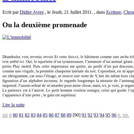
Ecrit par
Didier Ayres
, le Jeudi, 21 Juillet 2011. , dans
Ecriture
,
Chron
Ou la deuxième promenade
Déambuler, voir, revenir, revoir. Et cette fois-ci, le bâtiment comme une arche 
ivre arrêté ici. Oui, le squelette d’un tyrannosaure, l’armature d’un animal géant
petits Play mobil. Puis cette impression me quitte, au profit d’un pur discours,
comme une virgule, la première charpente latérale du toit. Cependant, en m’approc
un idéogramme, car sous l’étiage, se trouve une sorte de Y, fait du même bois clair
figuration d’un alphabet inconnu. Je regarde longtemps la minutie de l’arrimage
surprend. J’aurais refusé de m’attarder pour autre chose, mais, ici, je vois, je rega
La patience est à l’œuvre. Le petit homme couleur oranger, celui qui guide l’
l’apparence d’une perte ; le gain est supérieur.
Lire la suite
<<
<
80
81
82
83
84
85
86
87
88
89
[
90
]
91
92
93
94
95
96
>
>>