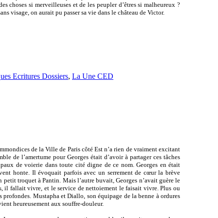
des choses si merveilleuses et de les peupler d’êtres si malheureux ?
sans visage, on aurait pu passer sa vie dans le château de Victor.
ues Ecritures Dossiers
,
La Une CED
immondices de la Ville de Paris côté Est n’a rien de vraiment excitant
comble de l’amertume pour Georges était d’avoir à partager ces tâches
paux de voierie dans toute cité digne de ce nom. Georges en était
vent honte. Il évoquait parfois avec un serrement de cœur la brève
n petit troquet à Pantin. Mais l’autre buvait, Georges n’avait guère le
il fallait vivre, et le service de nettoiement le faisait vivre. Plus ou
ions profondes. Mustapha et Diallo, son équipage de la benne à ordures
i vient heureusement aux souffre-douleur.