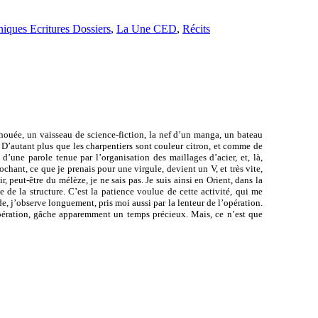
iques Ecritures Dossiers
,
La Une CED
,
Récits
échouée, un vaisseau de science-fiction, la nef d’un manga, un bateau
. D’autant plus que les charpentiers sont couleur citron, et comme de
 d’une parole tenue par l’organisation des maillages d’acier, et, là,
hant, ce que je prenais pour une virgule, devient un V, et très vite,
, peut-être du mélèze, je ne sais pas. Je suis ainsi en Orient, dans la
 de la structure. C’est la patience voulue de cette activité, qui me
rde, j’observe longuement, pris moi aussi par la lenteur de l’opération.
opération, gâche apparemment un temps précieux. Mais, ce n’est que