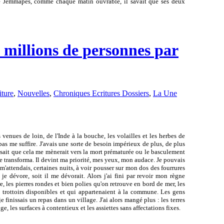
de Jemmapes, comme chaque matin ouvrable, il savait que ses deux
 millions de personnes par
iture
,
Nouvelles
,
Chroniques Ecritures Dossiers
,
La Une
 venues de loin, de l'Inde à la bouche, les volailles et les herbes de
 pas me suffire. J'avais une sorte de besoin impérieux de plus, de plus
isait que cela me mènerait vers la mort prématurée ou le basculement
me transforma. Il devint ma priorité, mes yeux, mon audace. Je pouvais
'attendais, certaines nuits, à voir pousser sur mon dos des fourrures
 je dévore, soit il me dévorait. Alors j'ai fini par revoir mon règne
, les pierres rondes et bien polies qu'on retrouve en bord de mer, les
 trottoirs disponibles et qui appartenaient à la commune. Les gens
e finissais un repas dans un village. J'ai alors mangé plus : les terres
ige, les surfaces à contentieux et les assiettes sans affectations fixes.