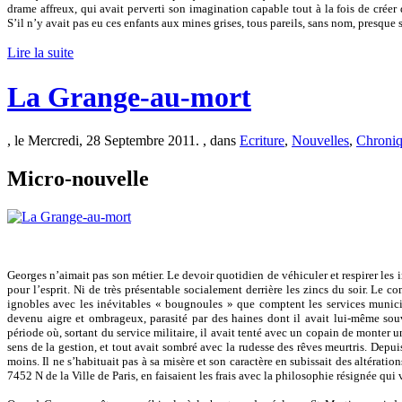
drame affreux, qui avait perverti son imagination capable tout à la fois de créer 
S’il n’y avait pas eu ces enfants aux mines grises, tous pareils, sans nom, presque 
Lire la suite
La Grange-au-mort
, le Mercredi, 28 Septembre 2011. , dans
Ecriture
,
Nouvelles
,
Chroniq
Micro-nouvelle
Georges n’aimait pas son métier. Le devoir quotidien de véhiculer et respirer les 
pour l’esprit. Ni de très présentable socialement derrière les zincs du soir. Le 
ignobles avec les inévitables « bougnoules » que comptent les services munici
devenu aigre et ombrageux, parasité par des haines dont il avait lui-même sou
période où, sortant du service militaire, il avait tenté avec un copain de monter u
sens de la gestion, et tout avait sombré avec la rudesse des rêves meurtris. Depuis, 
moins. Il ne s’habituait pas à sa misère et son caractère en subissait des altérat
7452 N de la Ville de Paris, en faisaient les frais avec la philosophie résignée qu