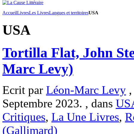
Accueil
Livres
Les Livres
Langues et territoires
USA
USA
Tortilla Flat, John S
Marc Levy)
Ecrit par
Léon-Marc Levy
,
Septembre 2023. , dans
US
Critiques
,
La Une Livres
,
R
(Gallimard)