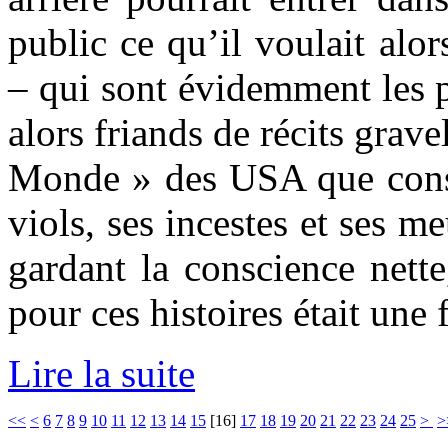
public ce qu’il voulait alors
– qui sont évidemment les 
alors friands de récits grave
Monde » des USA que consti
viols, ses incestes et ses m
gardant la conscience nette
pour ces histoires était une 
Lire la suite
<<
<
6
7
8
9
10
11
12
13
14
15
[
16
]
17
18
19
20
21
22
23
24
25
>
>