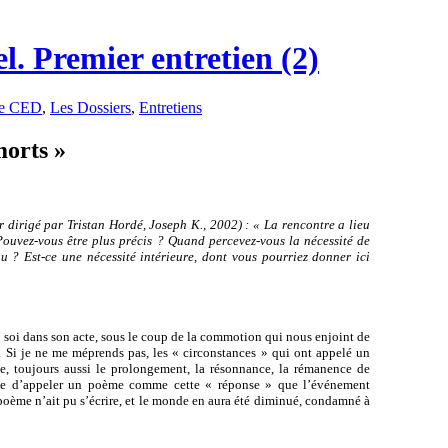
l. Premier entretien (2)
e CED
,
Les Dossiers
,
Entretiens
morts »
 dirigé par Tristan Hordé, Joseph K., 2002) : « La rencontre a lieu
Pouvez-vous être plus précis ? Quand percevez-vous la nécessité de
nu ? Est-ce une nécessité intérieure, dont vous pourriez donner ici
c soi dans son acte, sous le coup de la commotion qui nous enjoint de
. Si je ne me méprends pas, les « circonstances » qui ont appelé un
me, toujours aussi le prolongement, la résonnance, la rémanence de
ance d’appeler un poème comme cette « réponse » que l’événement
 poème n’ait pu s’écrire, et le monde en aura été diminué, condamné à