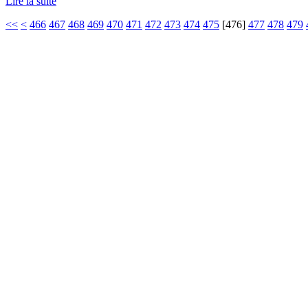
Lire la suite
<<
<
466
467
468
469
470
471
472
473
474
475
[
476
]
477
478
479