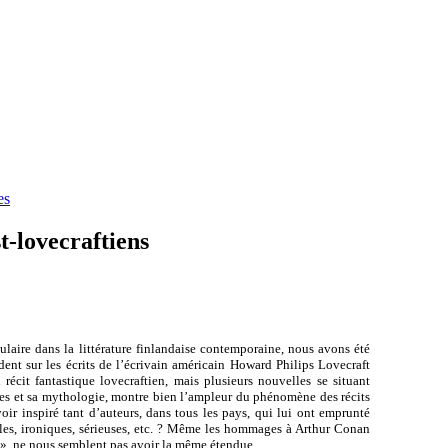
es
t-lovecraftiens
ulaire dans la littérature finlandaise contemporaine, nous avons été
ndent sur les écrits de l’écrivain américain Howard Philips Lovecraft
récit fantastique lovecraftien, mais plusieurs nouvelles se situant
mes et sa mythologie, montre bien l’ampleur du phénomène des récits
oir inspiré tant d’auteurs, dans tous les pays, qui lui ont emprunté
ales, ironiques, sérieuses, etc. ? Même les hommages à Arthur Conan
 », ne nous semblent pas avoir la même étendue.