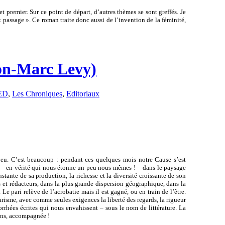
et premier. Sur ce point de départ, d’autres thèmes se sont greffés. Je
passage ». Ce roman traite donc aussi de l’invention de la féminité,
éon-Marc Levy)
ED
,
Les Chroniques
,
Editoriaux
t peu. C’est beaucoup : pendant ces quelques mois notre Cause s’est
 – en vérité qui nous étonne un peu nous-mêmes ! - dans le paysage
constante de sa production, la richesse et la diversité croissante de son
s et rédacteurs, dans la plus grande dispersion géographique, dans la
Le pari relève de l’acrobatie mais il est gagné, ou en train de l’être.
tarisme, avec comme seules exigences la liberté des regards, la rigueur
rrhées écrites qui nous envahissent – sous le nom de littérature. La
ins, accompagnée !