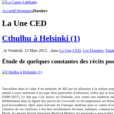
Accueil
Chroniques
Dossiers
La Une CED
Cthulhu à Helsinki (1)
, le Vendredi, 23 Mars 2012. , dans
La Une CED
,
Les Dossiers
,
Etud
Étude de quelques constantes des récits pos
Travaillant dans le cadre d’un mémoire de M2 sur les allusions à la culture pop
amené à nous intéresser à un type bien particulier d’allusions, celles qui se fo
(1890-1937). Le fait que l’on trouve en Finlande, non certes une tradition du 
délibérément dans la lignée des œuvres de Lovecraft, en lui empruntant ses thè
post-lovecraftiens. Quel autre écrivain de l’époque moderne peut se vanter d’av
certaines de ses créations, à des fins extrêmement diverses, ludiques, commerci
Doyle, les œuvres faisant intervenir Sherlock Holmes, ses aventures « apocryphes