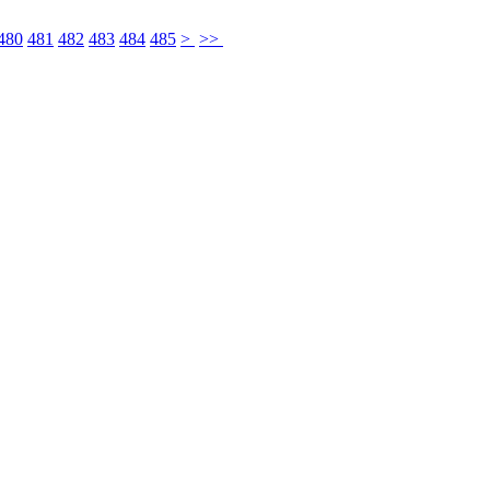
480
481
482
483
484
485
>
>>