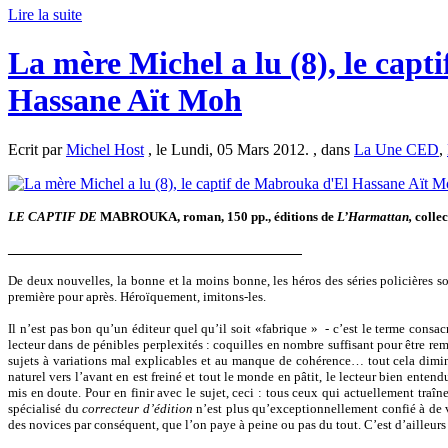
Lire la suite
La mère Michel a lu (8), le cap
Hassane Aït Moh
Ecrit par
Michel Host
, le Lundi, 05 Mars 2012. , dans
La Une CED
,
LE CAPTIF DE
MABROUKA, roman, 150 pp., éditions de
L’Harmattan,
colle
__________________________________________
De deux nouvelles, la bonne et la moins bonne, les héros des séries policières so
première pour après. Héroïquement, imitons-les.
Il n’est pas bon qu’un éditeur quel qu’il soit «fabrique » - c’est le terme consacr
lecteur dans de pénibles perplexités : coquilles en nombre suffisant pour être rem
sujets à variations mal explicables et au manque de cohérence… tout cela diminu
naturel vers l’avant en est freiné et tout le monde en pâtit, le lecteur bien entendu
mis en doute. Pour en finir avec le sujet, ceci : tous ceux qui actuellement traînen
spécialisé du
correcteur d’édition
n’est plus qu’exceptionnellement confié à de v
des novices par conséquent, que l’on paye à peine ou pas du tout. C’est d’ailleurs 