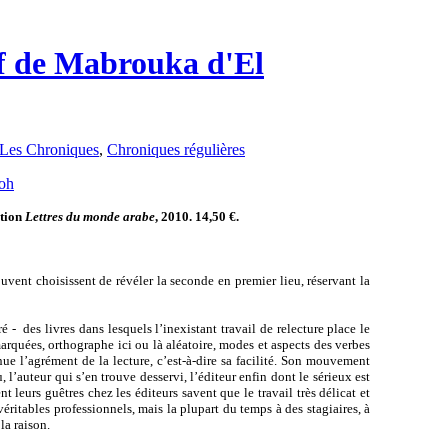
tif de Mabrouka d'El
Les Chroniques
,
Chroniques régulières
ction
Lettres du monde arabe
,
2010. 14,50 €.
uvent choisissent de révéler la seconde en premier lieu, réservant la
é - des livres dans lesquels l’inexistant travail de relecture place le
arquées, orthographe ici ou là aléatoire, modes et aspects des verbes
e l’agrément de la lecture, c’est-à-dire sa facilité. Son mouvement
, l’auteur qui s’en trouve desservi, l’éditeur enfin dont le sérieux est
t leurs guêtres chez les éditeurs savent que le travail très délicat et
éritables professionnels, mais la plupart du temps à des stagiaires, à
la raison.