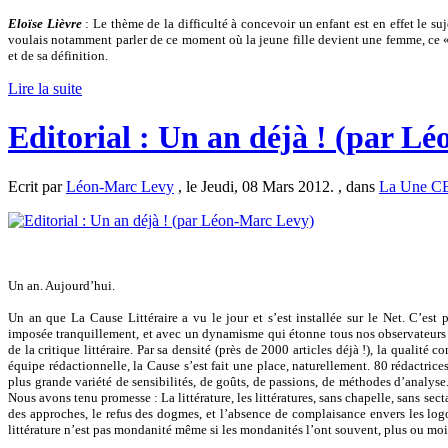
Eloïse Lièvre
: Le thème de la difficulté à concevoir un enfant est en effet le suj
voulais notamment parler de ce moment où la jeune fille devient une femme, ce « 
et de sa définition.
Lire la suite
Editorial : Un an déjà ! (par L
Ecrit par
Léon-Marc Levy
, le Jeudi, 08 Mars 2012. , dans
La Une C
Un an. Aujourd’hui.
Un an que La Cause Littéraire a vu le jour et s’est installée sur le Net. C’es
imposée tranquillement, et avec un dynamisme qui étonne tous nos observateurs
de la critique littéraire. Par sa densité (près de 2000 articles déjà !), la qualité 
équipe rédactionnelle, la Cause s’est fait une place, naturellement. 80 rédactrice
plus grande variété de sensibilités, de goûts, de passions, de méthodes d’analyse. 
Nous avons tenu promesse : La littérature, les littératures, sans chapelle, sans sec
des approches, le refus des dogmes, et l’absence de complaisance envers les logo
littérature n’est pas mondanité même si les mondanités l’ont souvent, plus ou mo