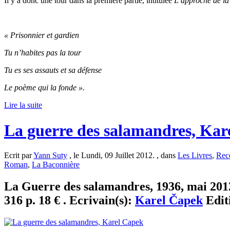
Il y a donc une tour dans la première partie, intitulée
L’approche de la
« Prisonnier et gardien
Tu n’habites pas la tour
Tu es ses assauts et sa défense
Le poème qui la fonde ».
Lire la suite
La guerre des salamandres, Kar
Ecrit par
Yann Suty
, le Lundi, 09 Juillet 2012. , dans
Les Livres
,
Rec
Roman
,
La Baconnière
La Guerre des salamandres, 1936, mai 2012
316 p. 18 € . Ecrivain(s):
Karel Čapek
Edit