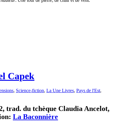
 hauteur
. Une tour de pierre, de chair et de vent.
el Capek
ensions
,
Science-fiction
,
La Une Livres
,
Pays de l'Est
,
, trad. du tchèque Claudia Ancelot,
ion:
La Baconnière