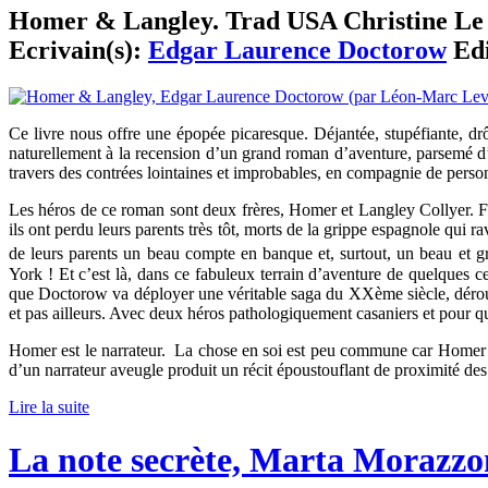
Homer & Langley. Trad USA Christine Le B
Ecrivain(s):
Edgar Laurence Doctorow
Edi
Ce livre nous offre une épopée picaresque. Déjantée, stupéfiante, drôl
naturellement à la recension d’un grand roman d’aventure, parsemé d
travers des contrées lointaines et improbables, en compagnie de person
Les héros de ce roman sont deux frères, Homer et Langley Collyer. F
ils ont perdu leurs parents très tôt, morts de la grippe espagnole qui 
de leurs parents un beau compte en banque et, surtout, un beau et 
York ! Et c’est là, dans ce fabuleux terrain d’aventure de quelques ce
que Doctorow va déployer une véritable saga du XXème siècle, déroul
et pas ailleurs. Avec deux héros pathologiquement casaniers et pour q
Homer est le narrateur. La chose en soi est peu commune car Homer 
d’un narrateur aveugle produit un récit époustouflant de proximité des
Lire la suite
La note secrète, Marta Morazzo