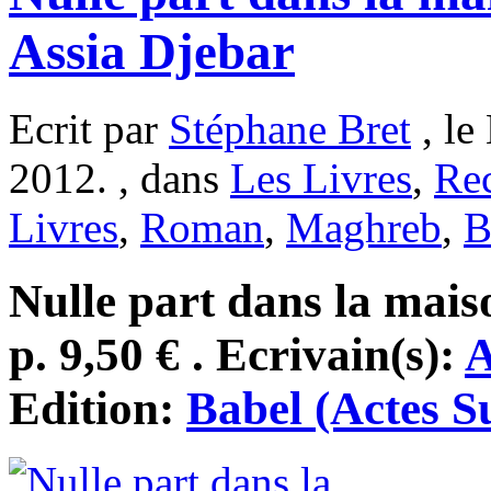
Assia Djebar
Ecrit par
Stéphane Bret
, le
2012. , dans
Les Livres
,
Re
Livres
,
Roman
,
Maghreb
,
B
Nulle part dans la mais
p. 9,50 € . Ecrivain(s):
A
Edition:
Babel (Actes S