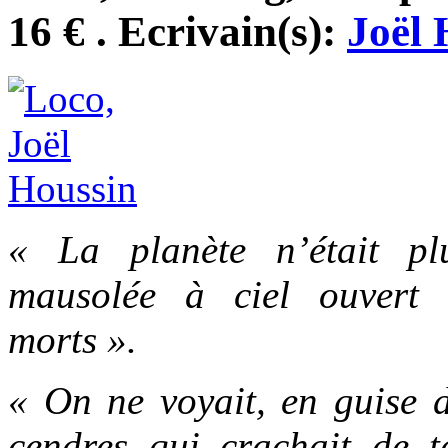
16 € . Ecrivain(s):
Joël 
« La planète n’était pl
mausolée à ciel ouvert 
morts ».
« On ne voyait, en guise d’
cendres qui crachait de 