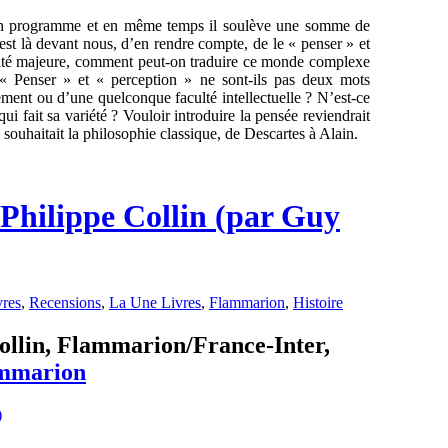
 un programme et en même temps il soulève une somme de
est là devant nous, d’en rendre compte, de le « penser » et
ficulté majeure, comment peut-on traduire ce monde complexe
 Penser » et « perception » ne sont-ils pas deux mots
ement ou d’une quelconque faculté intellectuelle ? N’est-ce
qui fait sa variété ? Vouloir introduire la pensée reviendrait
souhaitait la philosophie classique, de Descartes à Alain.
Philippe Collin (par Guy
vres
,
Recensions
,
La Une Livres
,
Flammarion
,
Histoire
ollin, Flammarion/France-Inter,
mmarion