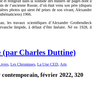
ie et rédigeait dans la solitude des milliers de pages dont il
in de l’ancienne Russie, d’où était venu son père (disparu
ières photos qui aient été prises de son vivant, Alexandre
athématiciens) 1966.
n, les travaux scientifiques d’Alexandre Grothendieck
evanche limpide, à défaut d’être linéaire. Né en 1928, il
e (par Charles Duttine)
Livres
,
Les Chroniques
,
La Une CED
,
Arts
r contemporain, février 2022, 320