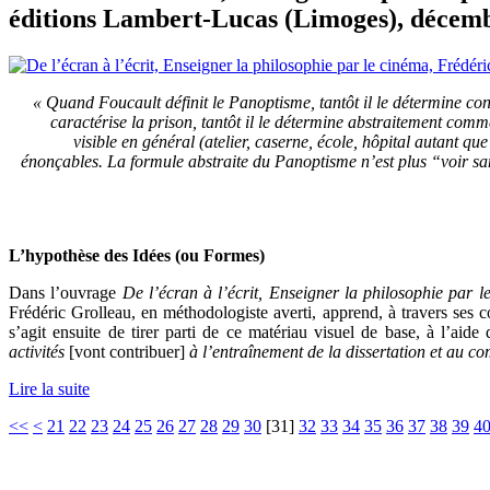
éditions Lambert-Lucas (Limoges), décemb
« Quand Foucault définit le Panoptisme, tantôt il le détermine 
caractérise la prison, tantôt il le détermine abstraitement co
visible en général (atelier, caserne, école, hôpital autant qu
énonçables. La formule abstraite du Panoptisme n’est plus “voir s
L’hypothèse des Idées (ou Formes)
Dans l’ouvrage
De l’écran à l’écrit, Enseigner la philosophie par 
Frédéric Grolleau, en méthodologiste averti, apprend, à travers ses co
s’agit ensuite de tirer parti de ce matériau visuel de base, à l’aid
activités
[vont contribuer]
à l’entraînement de la dissertation et au co
Lire la suite
<<
<
21
22
23
24
25
26
27
28
29
30
[
31
]
32
33
34
35
36
37
38
39
4