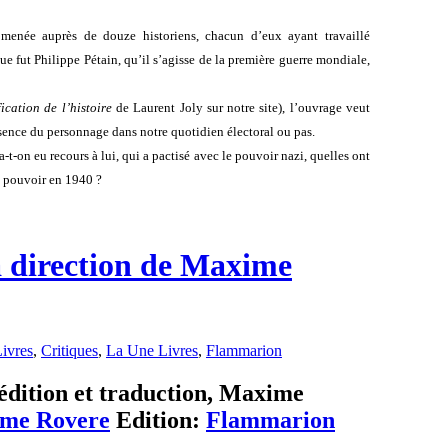
 menée auprès de douze historiens, chacun d’eux ayant travaillé
ue fut Philippe Pétain, qu’il s’agisse de la première guerre mondiale,
fication de l’histoire
de Laurent Joly sur notre site), l’ouvrage veut
sence du personnage dans notre quotidien électoral ou pas.
t-on eu recours à lui, qui a pactisé avec le pouvoir nazi, quelles ont
au pouvoir en 1940 ?
a direction de Maxime
ivres
,
Critiques
,
La Une Livres
,
Flammarion
édition et traduction, Maxime
me Rovere
Edition:
Flammarion