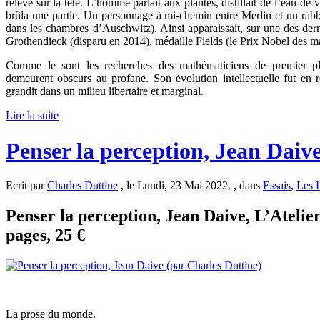
relevé sur la tête. L’homme parlait aux plantes, distillait de l’eau-de-v
brûla une partie. Un personnage à mi-chemin entre Merlin et un rabb
dans les chambres d’Auschwitz). Ainsi apparaissait, sur une des dern
Grothendieck (disparu en 2014), médaille Fields (le Prix Nobel des m
Comme le sont les recherches des mathématiciens de premier pla
demeurent obscurs au profane. Son évolution intellectuelle fut en r
grandit dans un milieu libertaire et marginal.
Lire la suite
Penser la perception, Jean Daiv
Ecrit par
Charles Duttine
, le Lundi, 23 Mai 2022. , dans
Essais
,
Les 
Penser la perception, Jean Daive, L’Atelie
pages, 25 €
La prose du monde.