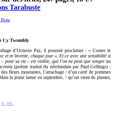
ons Tarabuste
 de Cy Twombly
llage d’Octavio Paz, il pourrait proclamer : « Contre le
me et m’invente, chaque jour
». Et ce avec une sensibilité si
i – pour sa vie – est visible, que l’on ne peut que songer au
inconnu
(poème traduit du néerlandais par Paul Gellings) :
 / des fleurs mourantes, l’arrachage / d’un carré de pommes
/ Mais la jeune laitue en septembre, / qu’on vient de planter,
3
>
>>