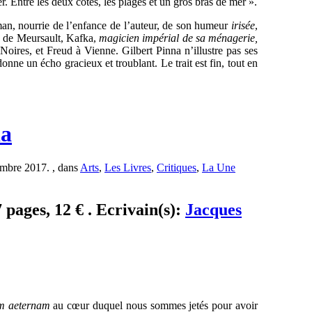
r. Entre les deux côtes, les plages et un gros bras de mer ».
man, nourrie de l’enfance de l’auteur, de son humeur
irisée
,
e de Meursault, Kafka,
magicien impérial de sa ménagerie,
ires, et Freud à Vienne. Gilbert Pinna n’illustre pas ses
onne un écho gracieux et troublant. Le trait est fin, tout en
da
mbre 2017. , dans
Arts
,
Les Livres
,
Critiques
,
La Une
 pages, 12 € . Ecrivain(s):
Jacques
m aeternam
au cœur duquel nous sommes jetés pour avoir