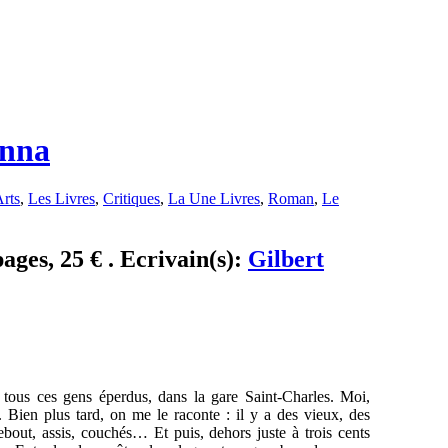
inna
rts
,
Les Livres
,
Critiques
,
La Une Livres
,
Roman
,
Le
ages, 25 € . Ecrivain(s):
Gilbert
r tous ces gens éperdus, dans la gare Saint-Charles. Moi,
 Bien plus tard, on me le raconte : il y a des vieux, des
debout, assis, couchés… Et puis, dehors juste à trois cents