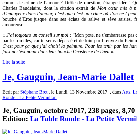
commis le crime de l’amour ? Drôle de question, étrange idée ! Qu
Charles Baudelaire, dont la citation extrait de
Mon cœur mis à n
d’ennuyeux dans l’amour, c’est que c’est un crime où l’on ne
/
peut
bouche d’Eros jusque dans ses éclats de salive et sève saisies, 
amoureuse.
« J’ai toujours un conseil sur moi :
“Mon pote, ne t’embarrasse pas de
par les oreilles, car tu seras dépassé et de loin par l’œuvre du Peint
C’est pour ça que j’ai choisi la peinture. Pour les tenir par les han
faisant s’évanouir dans leur bouche l’existence de Dieu ».
Lire la suite
Je, Gauguin, Jean-Marie Dallet
Ecrit par
Stéphane Bret
, le Lundi, 13 Novembre 2017. , dans
Arts
,
Le
Ronde - La Petite Vermillon
Je, Gauguin, octobre 2017, 238 pages, 8,70 
Edition:
La Table Ronde - La Petite Vermi