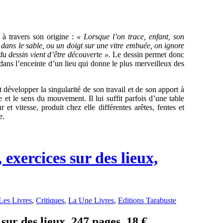
 à travers son origine :
« Lorsque l’on trace, enfant, son
 dans le sable, ou un doigt sur une vitre embuée, on ignore
du dessin vient d’être découverte ».
Le dessin permet donc
r dans l’enceinte d’un lieu qui donne le plus merveilleux des
 développer la singularité de son travail et de son apport à
e et le sens du mouvement. Il lui suffit parfois d’une table
 et vitesse, produit chez elle différentes arêtes, fentes et
e.
 exercices sur des lieux,
Les Livres
,
Critiques
,
La Une Livres
,
Editions Tarabuste
sur des lieux, 247 pages, 18 € .