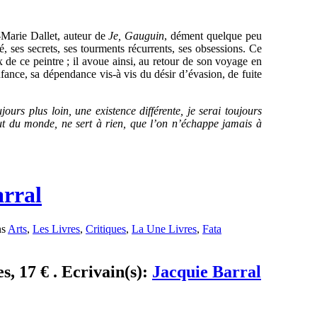
n-Marie Dallet, auteur de
Je, Gauguin
, dément quelque peu
é, ses secrets, ses tourments récurrents, ses obsessions. Ce
x de ce peintre ; il avoue ainsi, au retour de son voyage en
fance, sa dépendance vis-à vis du désir d’évasion, de fuite
ujours plus loin, une existence différente, je serai toujours
ut du monde, ne sert à rien, que l’on n’échappe jamais à
arral
ns
Arts
,
Les Livres
,
Critiques
,
La Une Livres
,
Fata
s, 17 € . Ecrivain(s):
Jacquie Barral