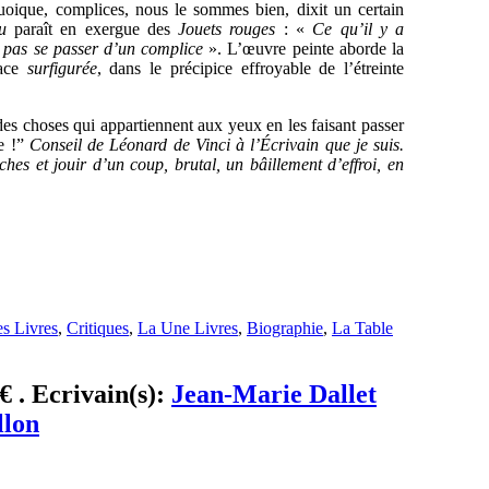
oique, complices, nous le sommes bien, dixit un certain
u
paraît en exergue des
Jouets rouges
: «
Ce qu’il y a
 pas se passer d’un complice
». L’œuvre peinte aborde la
face
surfigurée
, dans le précipice effroyable de l’étreinte
s choses qui appartiennent aux yeux en les faisant passer
re !”
Conseil de Léonard de Vinci à l’Écrivain que je suis.
ches et jouir d’un coup, brutal, un bâillement d’effroi, en
s Livres
,
Critiques
,
La Une Livres
,
Biographie
,
La Table
€ . Ecrivain(s):
Jean-Marie Dallet
llon