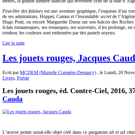
mètres, la grande lumière blanche qui réverbère celle de la baie d’Alge
Peut-être des falaises
est une aventure graphique, l’esquisse d’un ro
de ses admirations, Hopper, Camus et
l’insondable secret
de l’Algéri
Hugo Pratt, ou encore Marguerite Duras sur son balcon des Roches No
éclats romanesques, ses remarques, ses souvenirs, il les prolonge, en d
rondeur, les couleurs sont embrasées par des pastels soyeux.
Lire la suite
Les jouets rouges, Jacques Cau
Ecrit par
MCDEM (Murielle Compère-Demarcy)
, le Lundi, 20 Nove
Livres
,
Poésie
Les jouets rouges, éd. Contre-Ciel, 2016, 37
Cauda
L’œuvre peinte serait-elle objet créé dans ce purgatoire
ab
et
ad vita