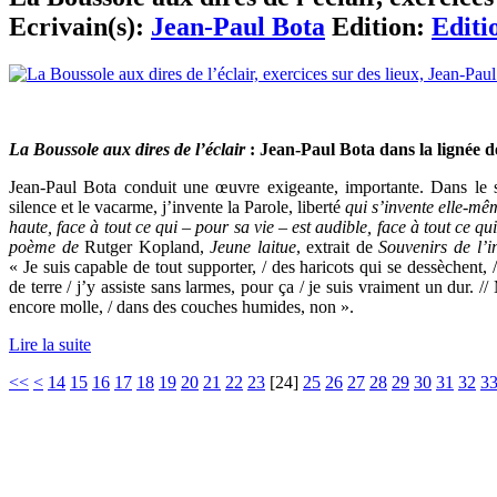
Ecrivain(s):
Jean-Paul Bota
Edition:
Editi
La Boussole aux dires de l’éclair
: Jean-Paul Bota dans la lignée
Jean-Paul Bota conduit une œuvre exigeante, importante. Dans le si
silence et le vacarme, j’invente la Parole, liberté
qui s’invente elle-mê
haute, face à tout ce qui – pour sa vie – est audible, face à tout ce qu
poème de
Rutger Kopland,
Jeune laitue
, extrait de
Souvenirs de l’
« Je suis capable de tout supporter, / des haricots qui se dessèchent,
de terre / j’y assiste sans larmes, pour ça / je suis vraiment un dur. /
encore molle, / dans des couches humides, non ».
Lire la suite
<<
<
14
15
16
17
18
19
20
21
22
23
[
24
]
25
26
27
28
29
30
31
32
3