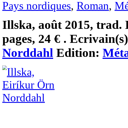
Pays nordiques
,
Roman
,
Mé
Illska, août 2015, trad.
pages, 24 € . Ecrivain(s
Norddahl
Edition:
Méta