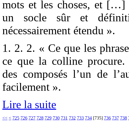
mots et les choses, et […]
un socle sûr et définit
nécessairement étendu ».
1. 2. 2. « Ce que les phras
ce que la colline procure.
des composés l’un de l’a
facilement ».
Lire la suite
<<
<
725
726
727
728
729
730
731
732
733
734
[
735
]
736
737
738