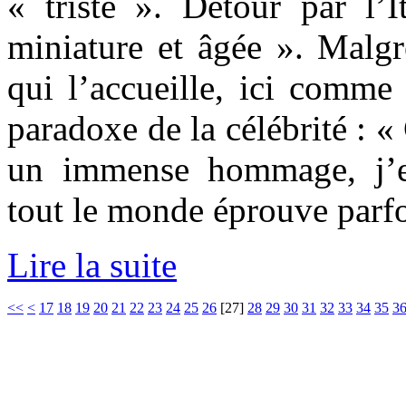
« triste ». Détour par l’I
miniature et âgée ». Malgr
qui l’accueille, ici comme 
paradoxe de la célébrité : «
un immense hommage, j’e
tout le monde éprouve parfoi
Lire la suite
<<
<
17
18
19
20
21
22
23
24
25
26
[
27
]
28
29
30
31
32
33
34
35
3