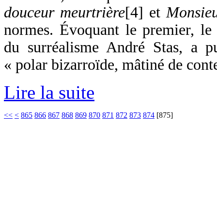
douceur meurtrière
[4] et
Monsieu
normes. Évoquant le premier, le c
du surréalisme André Stas, a p
« polar bizarroïde, mâtiné de con
Lire la suite
<<
<
865
866
867
868
869
870
871
872
873
874
[
875
]