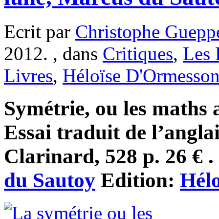
Ecrit par
Christophe Guepp
2012. , dans
Critiques
,
Les 
Livres
,
Héloïse D'Ormesso
Symétrie, ou les maths a
Essai traduit de l’angl
Clarinard, 528 p. 26 € .
du Sautoy
Edition:
Hél