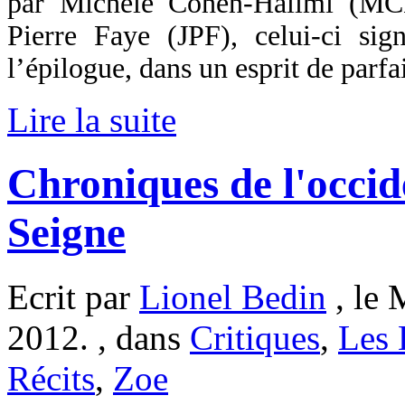
par Michèle Cohen-Halimi (MCH
Pierre Faye (JPF), celui-ci sign
l’épilogue, dans un esprit de parfai
Lire la suite
Chroniques de l'occi
Seigne
Ecrit par
Lionel Bedin
, le 
2012. , dans
Critiques
,
Les 
Récits
,
Zoe