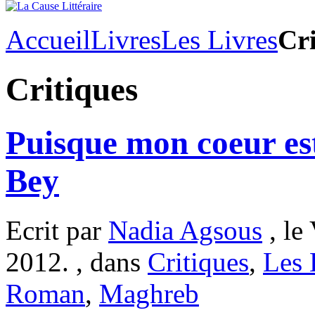
Accueil
Livres
Les Livres
Cri
Critiques
Puisque mon coeur es
Bey
Ecrit par
Nadia Agsous
, le
2012. , dans
Critiques
,
Les 
Roman
,
Maghreb