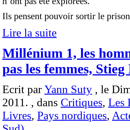
n’ont pas été explorées.
Ils pensent pouvoir sortir le priso
Lire la suite
Millénium 1, les hom
pas les femmes, Stieg
Ecrit par
Yann Suty
, le Di
2011. , dans
Critiques
,
Les 
Livres
,
Pays nordiques
,
Act
Sud)