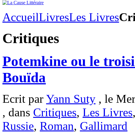
Accueil
Livres
Les Livres
Cri
Critiques
Potemkine ou le trois
Bouïda
Ecrit par
Yann Suty
, le Mer
, dans
Critiques
,
Les Livres
Russie
,
Roman
,
Gallimard