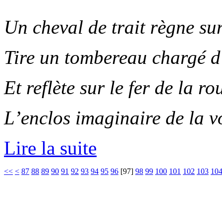
Un cheval de trait règne su
Tire un tombereau chargé d’
Et reflète sur le fer de la ro
L’enclos imaginaire de la v
Lire la suite
<<
<
87
88
89
90
91
92
93
94
95
96
[
97
]
98
99
100
101
102
103
10