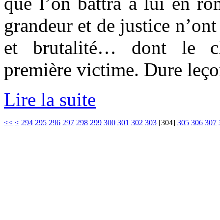
que l’on battra à lui en ro
grandeur et de justice n’on
et brutalité… dont le c
première victime. Dure leço
Lire la suite
<<
<
294
295
296
297
298
299
300
301
302
303
[
304
]
305
306
307