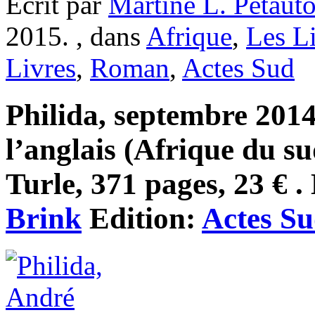
Ecrit par
Martine L. Petaut
2015. , dans
Afrique
,
Les L
Livres
,
Roman
,
Actes Sud
Philida, septembre 2014
l’anglais (Afrique du s
Turle, 371 pages, 23 € .
Brink
Edition:
Actes S