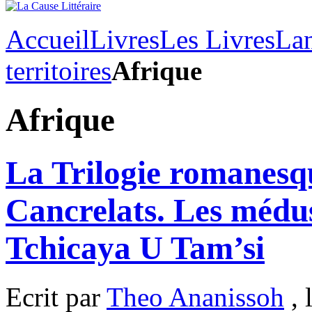
Accueil
Livres
Les Livres
Lan
territoires
Afrique
Afrique
La Trilogie romanesq
Cancrelats. Les médus
Tchicaya U Tam’si
Ecrit par
Theo Ananissoh
, 