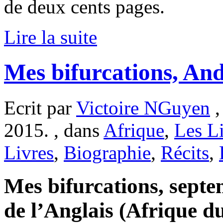
de deux cents pages.
Lire la suite
Mes bifurcations, An
Ecrit par
Victoire NGuyen
,
2015. , dans
Afrique
,
Les L
Livres
,
Biographie
,
Récits
,
Mes bifurcations, septe
de l’Anglais (Afrique 