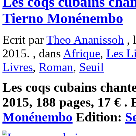
Les coqs cubains chan
Tierno Monénembo
Ecrit par
Theo Ananissoh
, 
2015. , dans
Afrique
,
Les L
Livres
,
Roman
,
Seuil
Les coqs cubains chante
2015, 188 pages, 17 € . 
Monénembo
Edition:
S