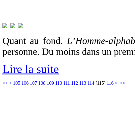
Quant au fond.
L’Homme-alphab
personne. Du moins dans un premi
Lire la suite
<<
<
105
106
107
108
109
110
111
112
113
114
[
115
]
116
>
>>