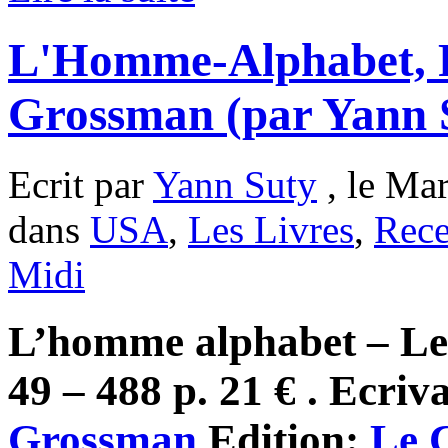
L'Homme-Alphabet, 
Grossman (par Yann 
Ecrit par
Yann Suty
, le Mar
dans
USA
,
Les Livres
,
Rece
Midi
L’homme alphabet – Le
49 – 488 p. 21 € . Ecriv
Grossman
Edition:
Le 