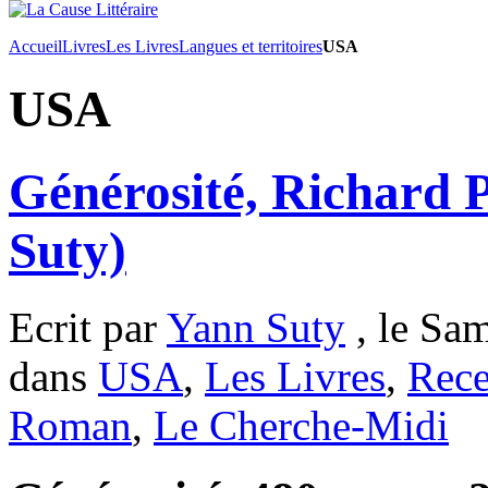
Accueil
Livres
Les Livres
Langues et territoires
USA
USA
Générosité, Richard 
Suty)
Ecrit par
Yann Suty
, le Sam
dans
USA
,
Les Livres
,
Rece
Roman
,
Le Cherche-Midi