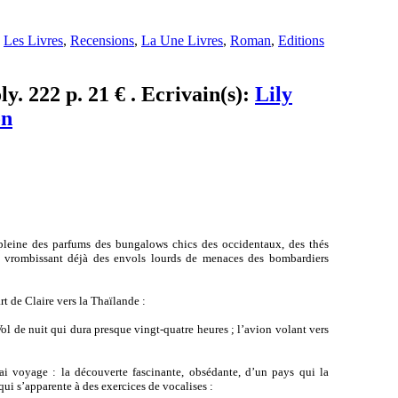
,
Les Livres
,
Recensions
,
La Une Livres
,
Roman
,
Editions
y. 222 p. 21 € . Ecrivain(s):
Lily
on
pleine des parfums des bungalows chics des occidentaux, des thés
 vrombissant déjà des envols lourds de menaces des bombardiers
t de Claire vers la Thaïlande :
ol de nuit qui dura presque vingt-quatre heures ; l’avion volant vers
rai voyage : la découverte fascinante, obsédante, d’un pays qui la
ui s’apparente à des exercices de vocalises :