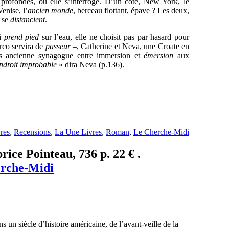
 profondes, où elle s’interroge. D’un côté, New York, le
enise, l’
ancien monde
, berceau flottant, épave ? Les deux,
, se
distancient
.
ui
prend pied
sur l’eau, elle ne choisit pas par hasard pour
rco servira de
passeur –
, Catherine et Neva, une Croate en
ès ancienne synagogue entre immersion et
émersion
aux
endroit improbable
»
dira Neva (p.136).
res
,
Recensions
,
La Une Livres
,
Roman
,
Le Cherche-Midi
ice Pointeau, 736 p. 22 € .
rche-Midi
s un siècle d’histoire américaine, de l’avant-veille de la