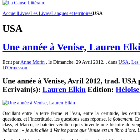
Accueil
Livres
Les Livres
Langues et territoires
USA
USA
Une année à Venise, Lauren Elk
Ecrit par
Anne Morin
, le Dimanche, 29 Avril 2012. , dans
USA
,
Les 
D'Ormesson
Une année à Venise, Avril 2012, trad. USA p
Ecrivain(s):
Lauren Elkin
Edition:
Héloïs
Oscillant entre la terre ferme et l’eau, entre la certitude, les cer
questions, et l’incertitude, les questions sans réponse, le
flottement
. E
class, et Marco, le batelier vénitien qui s’invente une histoire de ve
balance
: «
je suis allée à Venise parce que Venise est un libro d’ore. 