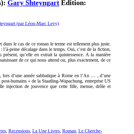
s):
Gary Shteyngart
Edition:
t dans le cas de ce roman le terme est tellement plus juste.
: l’à-peine décalage dans le temps. Oui, c’est de la fiction,
 présent, qu’elle en extrait la quintessence. A la manière
saisissant de ce qui nous attend ou, plus exactement, de ce
, lors d’une année sabbatique à Rome en l’An … , d’une
ces post-humains » de la Staatling-Wapachung, entreprise US
le injection de jouvence que cette fille, menue, drôle et
res
,
Recensions
,
La Une Livres
,
Roman
,
Le Cherche-