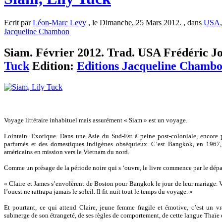
Ecrit par
Léon-Marc Levy
, le Dimanche, 25 Mars 2012. , dans
USA
Jacqueline Chambon
Siam. Février 2012. Trad. USA Frédéric Jol
Tuck
Edition:
Editions Jacqueline Chamb
Voyage littéraire inhabituel mais assurément « Siam » est un voyage.
Lointain. Exotique. Dans une Asie du Sud-Est à peine post-coloniale, encore 
parfumés et des domestiques indigènes obséquieux. C’est Bangkok, en 1967,
américains en mission vers le Vietnam du nord.
Comme un présage de la période noire qui s ‘ouvre, le livre commence par le dépar
« Claire et James s’envolèrent de Boston pour Bangkok le jour de leur mariage. V
l’ouest ne rattrapa jamais le soleil. Il fit nuit tout le temps du voyage. »
Et pourtant, ce qui attend Claire, jeune femme fragile et émotive, c’est un v
submerge de son étrangeté, de ses règles de comportement, de cette langue Thaïe q