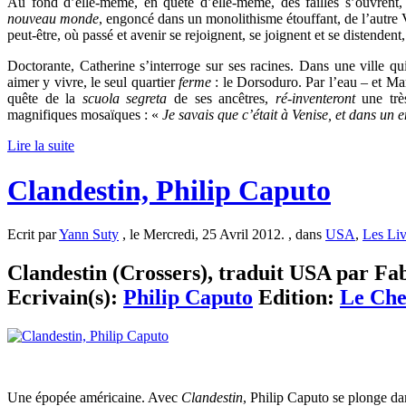
Au fond d’elle-même, en quête d’elle-même, des failles s’ouvrent,
nouveau monde
, engoncé dans un monolithisme étouffant, de l’autre V
peut-être, où passé et avenir se rejoignent, se joignent et se distendent
Doctorante, Catherine s’interroge sur ses racines. Dans une ville q
aimer y vivre, le seul quartier
ferme
: le Dorsoduro. Par l’eau – et Ma
quête de la
scuola segreta
de ses ancêtres,
ré-inventeront
une tr
magnifiques mosaïques : «
Je savais que c’était à Venise, et dans un 
Lire la suite
Clandestin, Philip Caputo
Ecrit par
Yann Suty
, le Mercredi, 25 Avril 2012. , dans
USA
,
Les Liv
Clandestin (Crossers), traduit USA par Fabr
Ecrivain(s):
Philip Caputo
Edition:
Le Che
Une épopée américaine. Avec
Clandestin
, Philip Caputo se plonge dan