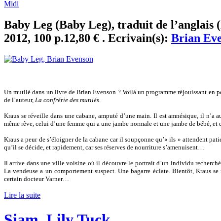
Midi
Baby Leg (Baby Leg), traduit de l’anglais 
2012, 100 p.12,80 € . Ecrivain(s):
Brian Ev
Un mutilé dans un livre de Brian Evenson ? Voilà un programme réjouissant en per
de l’auteur,
La confrérie des mutilés
.
Kraus se réveille dans une cabane, amputé d’une main. Il est amnésique, il n’a auc
même rêve, celui d’une femme qui a une jambe normale et une jambe de bébé, et 
Kraus a peur de s’éloigner de la cabane car il soupçonne qu’« ils » attendent pat
qu’il se décide, et rapidement, car ses réserves de nourriture s’amenuisent…
Il arrive dans une ville voisine où il découvre le portrait d’un individu recherch
La vendeuse a un comportement suspect. Une bagarre éclate. Bientôt, Kraus se 
certain docteur Varner…
Lire la suite
Siam, Lily Tuck