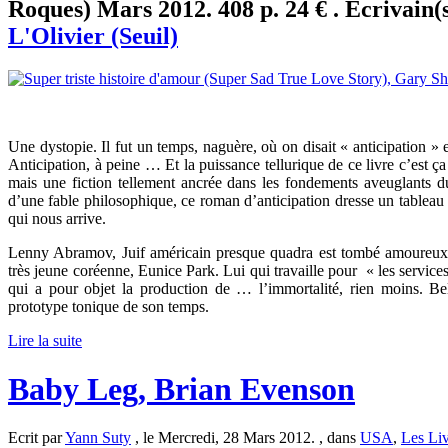
Roques) Mars 2012. 408 p. 24 € . Ecrivain(
L'Olivier (Seuil)
Une dystopie. Il fut un temps, naguère, où on disait « anticipation » e
Anticipation, à peine … Et la puissance tellurique de ce livre c’est ça 
mais une fiction tellement ancrée dans les fondements aveuglants du
d’une fable philosophique, ce roman d’anticipation dresse un tableau 
qui nous arrive.
Lenny Abramov, Juif américain presque quadra est tombé amoureux
très jeune coréenne, Eunice Park. Lui qui travaille pour « les servi
qui a pour objet la production de … l’immortalité, rien moins. Bel
prototype tonique de son temps.
Lire la suite
Baby Leg, Brian Evenson
Ecrit par
Yann Suty
, le Mercredi, 28 Mars 2012. , dans
USA
,
Les Liv