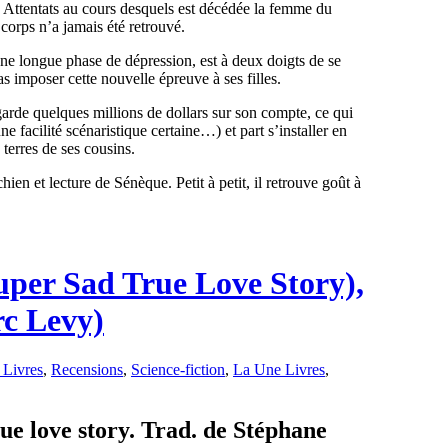
 Attentats au cours desquels est décédée la femme du
corps n’a jamais été retrouvé.
 une longue phase de dépression, est à deux doigts de se
s imposer cette nouvelle épreuve à ses filles.
garde quelques millions de dollars sur son compte, ce qui
e facilité scénaristique certaine…) et part s’installer en
 terres de ses cousins.
ien et lecture de Sénèque. Petit à petit, il retrouve goût à
Super Sad True Love Story),
c Levy)
 Livres
,
Recensions
,
Science-fiction
,
La Une Livres
,
ue love story. Trad. de Stéphane