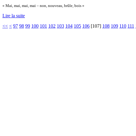
« Mai, mai, mai, mai – non, nouveau, brûle, bois »
Lire la suite
<<
<
97
98
99
100
101
102
103
104
105
106
[
107
]
108
109
110
111