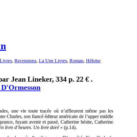
in
Livres
,
Recensions
,
La Une Livres
,
Roman
,
Héloïse
ar Jean Lineker, 334 p. 22 € .
e D'Ormesson
titudes, une vie toute tracée où n’affleurent même pas les
ntre Charles, son fiancé éditeur américain de l’upper middle
ngeance, fuyant avenir et passé, Catherine hésite, Catherine
Un livre d’heures. Un livre doré
» (p.14).