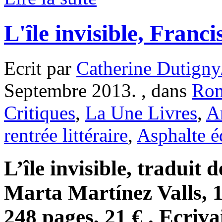
L'île invisible, Franc
Ecrit par
Catherine Dutigny
Septembre 2013. , dans
Ro
Critiques
,
La Une Livres
,
A
rentrée littéraire
,
Asphalte é
L’île invisible, traduit 
Marta Martínez Valls, 
248 pages, 21 € . Ecriva