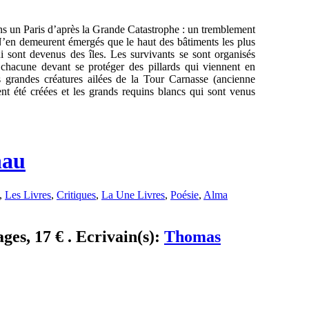
ans un Paris d’après la Grande Catastrophe : un tremblement
 N’en demeurent émergés que le haut des bâtiments les plus
i sont devenus des îles. Les survivants se sont organisés
 chacune devant se protéger des pillards qui viennent en
 grandes créatures ailées de la Tour Carnasse (ancienne
nt été créées et les grands requins blancs qui sont venus
nau
,
Les Livres
,
Critiques
,
La Une Livres
,
Poésie
,
Alma
ages, 17 € . Ecrivain(s):
Thomas