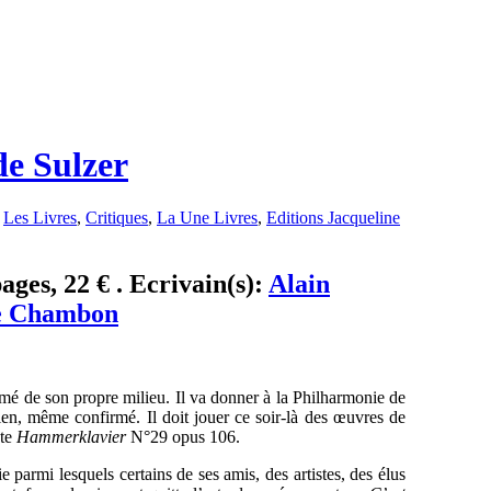
de Sulzer
,
Les Livres
,
Critiques
,
La Une Livres
,
Editions Jacqueline
ges, 22 € . Ecrivain(s):
Alain
ne Chambon
imé de son propre milieu. Il va donner à la Philharmonie de
ien, même confirmé. Il doit jouer ce soir-là des œuvres de
ate
Hammerklavier
N°29 opus 106.
ie parmi lesquels certains de ses amis, des artistes, des élus