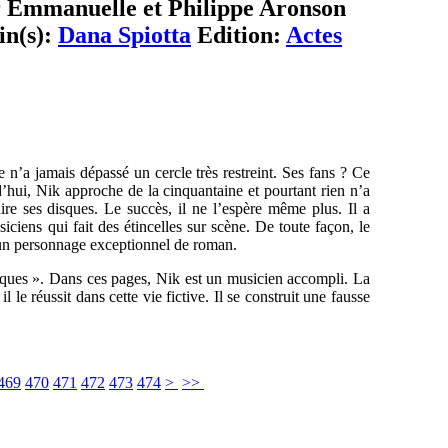
ar Emmanuelle et Philippe Aronson
in(s):
Dana Spiotta
Edition:
Actes
e n’a jamais dépassé un cercle très restreint. Ses fans ? Ce
’hui, Nik approche de la cinquantaine et pourtant rien n’a
re ses disques. Le succès, il ne l’espère même plus. Il a
ciens qui fait des étincelles sur scène. De toute façon, le
ui un personnage exceptionnel de roman.
niques ». Dans ces pages, Nik est un musicien accompli. La
il le réussit dans cette vie fictive. Il se construit une fausse
469
470
471
472
473
474
>
>>