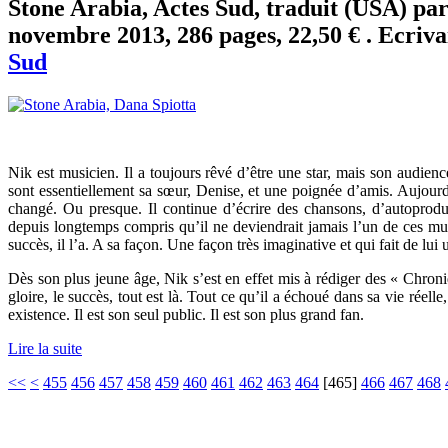
Stone Arabia, Actes Sud, traduit (USA) p
novembre 2013, 286 pages, 22,50 € . Ecriva
Sud
Nik est musicien. Il a toujours rêvé d’être une star, mais son audienc
sont essentiellement sa sœur, Denise, et une poignée d’amis. Aujourd
changé. Ou presque. Il continue d’écrire des chansons, d’autoprodui
depuis longtemps compris qu’il ne deviendrait jamais l’un de ces musi
succès, il l’a. A sa façon. Une façon très imaginative et qui fait de l
Dès son plus jeune âge, Nik s’est en effet mis à rédiger des « Chro
gloire, le succès, tout est là. Tout ce qu’il a échoué dans sa vie réelle, 
existence. Il est son seul public. Il est son plus grand fan.
Lire la suite
<<
<
455
456
457
458
459
460
461
462
463
464
[
465
]
466
467
468