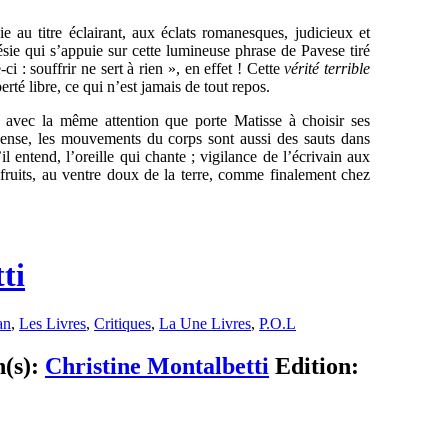
 au titre éclairant, aux éclats romanesques, judicieux et
ie qui s’appuie sur cette lumineuse phrase de Pavese tiré
e-ci : souffrir ne sert à rien », en effet ! Cette
vérité terrible
rté libre, ce qui n’est jamais de tout repos.
ots avec la même attention que porte Matisse à choisir ses
 pense, les mouvements du corps sont aussi des sauts dans
l entend, l’oreille qui chante ; vigilance de l’écrivain aux
 fruits, au ventre doux de la terre, comme finalement chez
ti
an
,
Les Livres
,
Critiques
,
La Une Livres
,
P.O.L
n(s):
Christine Montalbetti
Edition: