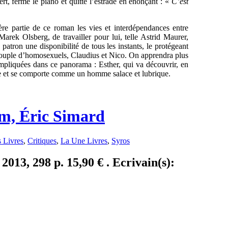
rt, ferme le piano et quitte l’estrade en énonçant : «
C’est
ère partie de ce roman les vies et interdépendances entre
rek Olsberg, de travailler pour lui, telle Astrid Maurer,
atron une disponibilité de tous les instants, le protégeant
 couple d’homosexuels, Claudius et Nico. On apprendra plus
mpliquées dans ce panorama : Esther, qui va découvrir, en
pe et se comporte comme un homme salace et lubrique.
iam, Éric Simard
 Livres
,
Critiques
,
La Une Livres
,
Syros
 2013, 298 p. 15,90 € . Ecrivain(s):