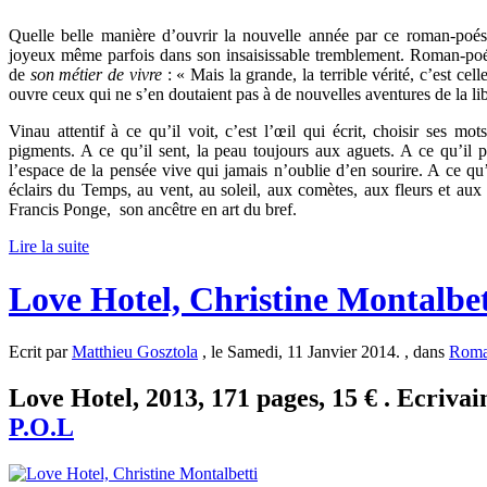
Quelle belle manière d’ouvrir la nouvelle année par ce roman-poésie
joyeux même parfois dans son insaisissable tremblement. Roman-poés
de
son métier de vivre
: « Mais la grande, la terrible vérité, c’est cell
ouvre ceux qui ne s’en doutaient pas à de nouvelles aventures de la libe
Vinau attentif à ce qu’il voit, c’est l’œil qui écrit, choisir ses m
pigments. A ce qu’il sent, la peau toujours aux aguets. A ce qu’il
l’espace de la pensée vive qui jamais n’oublie d’en sourire. A ce qu’i
éclairs du Temps, au vent, au soleil, aux comètes, aux fleurs et aux
Francis Ponge, son ancêtre en art du bref.
Lire la suite
Love Hotel, Christine Montalbet
Ecrit par
Matthieu Gosztola
, le Samedi, 11 Janvier 2014. , dans
Rom
Love Hotel, 2013, 171 pages, 15 € . Ecrivai
P.O.L