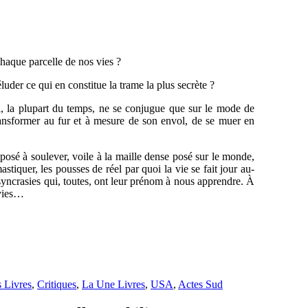
haque parcelle de nos vies ?
luder ce qui en constitue la trame la plus secrète ?
i, la plupart du temps, ne se conjugue que sur le mode de
ransformer au fur et à mesure de son envol, de se muer en
posé à soulever, voile à la maille dense posé sur le monde,
tiquer, les pousses de réel par quoi la vie se fait jour au-
osyncrasies qui, toutes, ont leur prénom à nous apprendre. À
 vies…
 Livres
,
Critiques
,
La Une Livres
,
USA
,
Actes Sud