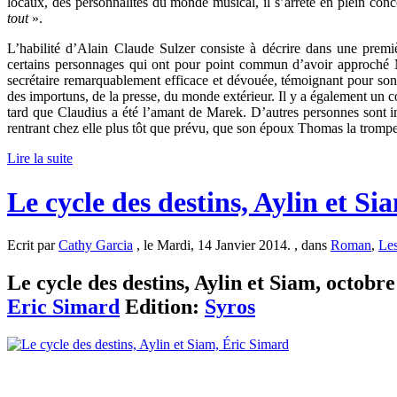
locaux, des personnalités du monde musical, il s’arrête en plein conce
tout
».
L’habilité d’Alain Claude Sulzer consiste à décrire dans une premi
certains personnages qui ont pour point commun d’avoir approché Ma
secrétaire remarquablement efficace et dévouée, témoignant pour son p
des importuns, de la presse, du monde extérieur. Il y a également un
tard que Claudius a été l’amant de Marek. D’autres personnes sont i
rentrant chez elle plus tôt que prévu, que son époux Thomas la trom
Lire la suite
Le cycle des destins, Aylin et S
Ecrit par
Cathy Garcia
, le Mardi, 14 Janvier 2014. , dans
Roman
,
Les
Le cycle des destins, Aylin et Siam, octobre
Eric Simard
Edition:
Syros