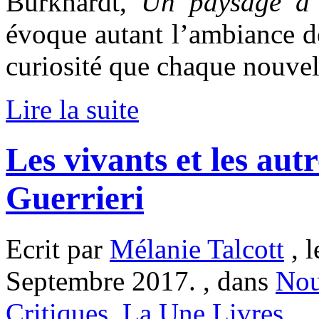
Burkhardt,
Un paysage d’
évoque autant l’ambiance dé
curiosité que chaque nouvell
Lire la suite
Les vivants et les aut
Guerrieri
Ecrit par
Mélanie Talcott
, l
Septembre 2017. , dans
Nou
Critiques
,
La Une Livres