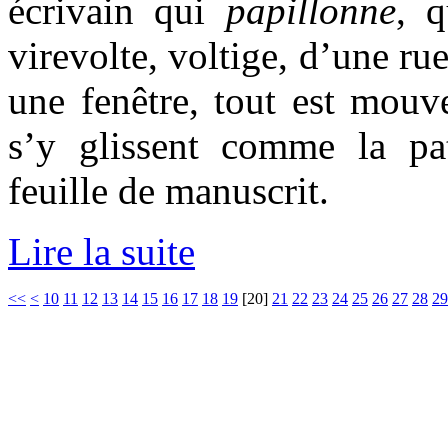
écrivain qui
papillonne
, q
virevolte, voltige, d’une rue
une fenêtre, tout est mouv
s’y glissent comme la pa
feuille de manuscrit.
Lire la suite
<<
<
10
11
12
13
14
15
16
17
18
19
[
20
]
21
22
23
24
25
26
27
28
29