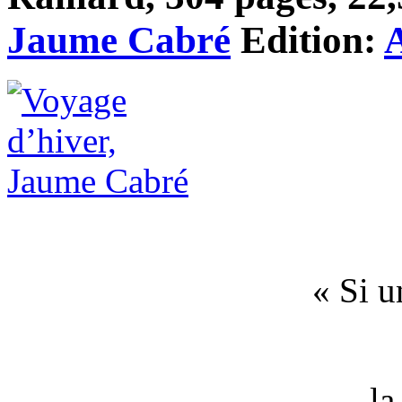
Jaume Cabré
Edition:
« Si u
la