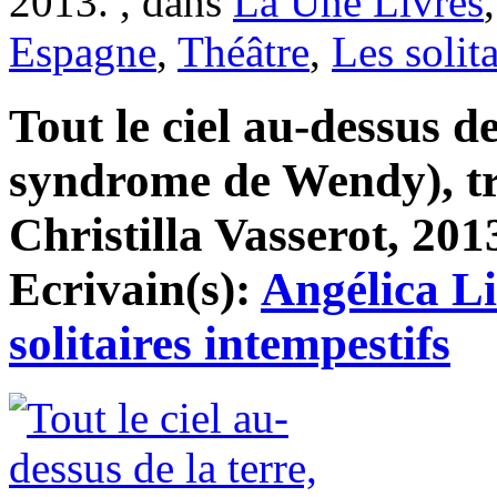
2013. , dans
La Une Livres
Espagne
,
Théâtre
,
Les solit
Tout le ciel au-dessus de
syndrome de Wendy), tr
Christilla Vasserot, 2013
Ecrivain(s):
Angélica Li
solitaires intempestifs