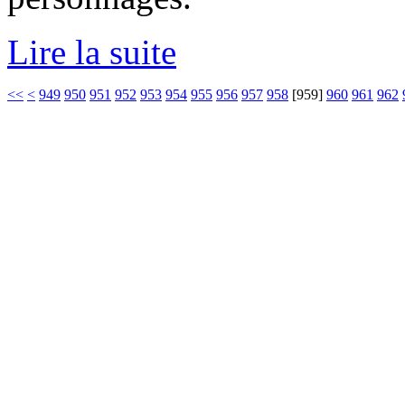
Lire la suite
<<
<
949
950
951
952
953
954
955
956
957
958
[
959
]
960
961
962