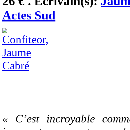
26 € . Ecrivain(s):
Jaum
Actes Sud
« C’est incroyable comm