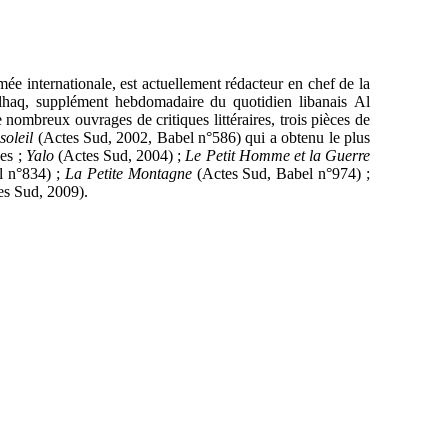
ée internationale, est actuellement rédacteur en chef de la
lhaq, supplément hebdomadaire du quotidien libanais
Al
de nombreux ouvrages de critiques littéraires, trois pièces de
soleil
(Actes Sud, 2002, Babel n°586) qui a obtenu le plus
ues ;
Yalo
(Actes Sud, 2004) ;
Le Petit Homme et la Guerre
l n°834) ;
La Petite Montagne
(Actes Sud, Babel n°974) ;
es Sud, 2009).