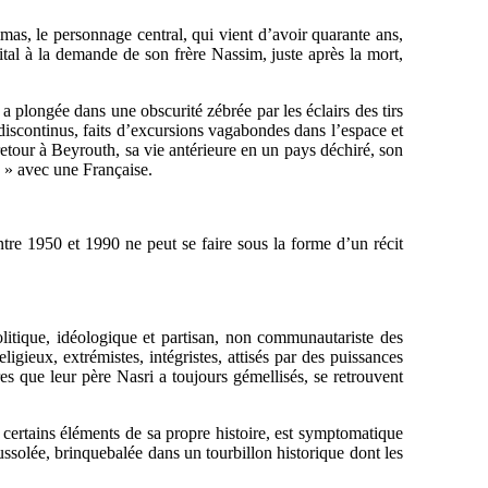
s, le personnage central, qui vient d’avoir quarante ans,
ital à la demande de son frère Nassim, juste après la mort,
a plongée dans une obscurité zébrée par les éclairs des tirs
 discontinus, faits d’excursions vagabondes dans l’espace et
retour à Beyrouth, sa vie antérieure en un pays déchiré, son
s » avec une Française.
tre 1950 et 1990 ne peut se faire sous la forme d’un récit
olitique, idéologique et partisan, non communautariste des
eligieux, extrémistes, intégristes, attisés par des puissances
res que leur père Nasri a toujours gémellisés, se retrouvent
e certains éléments de sa propre histoire, est symptomatique
ssolée, brinquebalée dans un tourbillon historique dont les