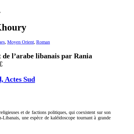
y
 Khoury
ues
,
Moyen Orient
,
Roman
t de l’arabe libanais par Rania
€
, Actes Sud
ligieuses et de factions politiques, qui coexistent sur son
e non-Libanais, une espèce de kaléidoscope tournant à grande