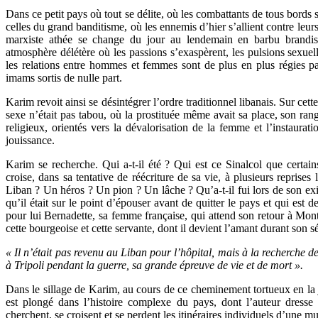
Dans ce petit pays où tout se délite, où les combattants de tous bords s
celles du grand banditisme, où les ennemis d’hier s’allient contre leurs
marxiste athée se change du jour au lendemain en barbu brandissa
atmosphère délétère où les passions s’exaspèrent, les pulsions sexue
les relations entre hommes et femmes sont de plus en plus régies pa
imams sortis de nulle part.
Karim revoit ainsi se désintégrer l’ordre traditionnel libanais. Sur cett
sexe n’était pas tabou, où la prostituée même avait sa place, son rang
religieux, orientés vers la dévalorisation de la femme et l’instaura
jouissance.
Karim se recherche. Qui a-t-il été ? Qui est ce Sinalcol que certain
croise, dans sa tentative de réécriture de sa vie, à plusieurs reprises 
Liban ? Un héros ? Un pion ? Un lâche ? Qu’a-t-il fui lors de son exil
qu’il était sur le point d’épouser avant de quitter le pays et qui est
pour lui Bernadette, sa femme française, qui attend son retour à Mo
cette bourgeoise et cette servante, dont il devient l’amant durant son s
« Il n’était pas revenu au Liban pour l’hôpital, mais à la recherche de
à Tripoli pendant la guerre, sa grande épreuve de vie et de mort ».
Dans le sillage de Karim, au cours de ce cheminement tortueux en la j
est plongé dans l’histoire complexe du pays, dont l’auteur dresse 
cherchent, se croisent et se perdent les itinéraires individuels d’une m