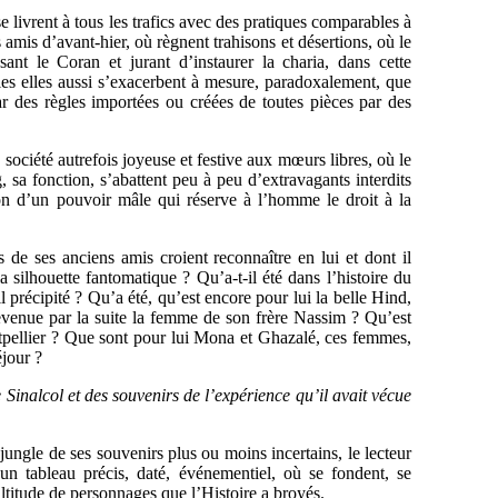
e livrent à tous les trafics avec des pratiques comparables à
 amis d’avant-hier, où règnent trahisons et désertions, où le
nt le Coran et jurant d’instaurer la charia, dans cette
lles elles aussi s’exacerbent à mesure, paradoxalement, que
r des règles importées ou créées de toutes pièces par des
e société autrefois joyeuse et festive aux mœurs libres, où le
, sa fonction, s’abattent peu à peu d’extravagants interdits
tion d’un pouvoir mâle qui réserve à l’homme le droit à la
s de ses anciens amis croient reconnaître en lui et dont il
la silhouette fantomatique ? Qu’a-t-il été dans l’histoire du
 précipité ? Qu’a été, qu’est encore pour lui la belle Hind,
 devenue par la suite la femme de son frère Nassim ? Qu’est
ntpellier ? Que sont pour lui Mona et Ghazalé, ces femmes,
éjour ?
 Sinalcol et des souvenirs de l’expérience qu’il avait vécue
ungle de ses souvenirs plus ou moins incertains, le lecteur
un tableau précis, daté, événementiel, où se fondent, se
ultitude de personnages que l’Histoire a broyés.