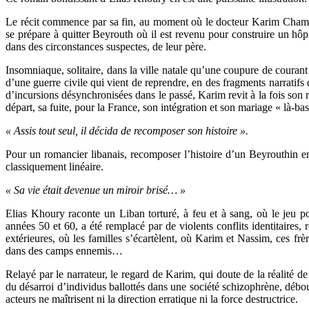
Le récit commence par sa fin, au moment où le docteur Karim Chamma
se prépare à quitter Beyrouth où il est revenu pour construire un hôp
dans des circonstances suspectes, de leur père.
Insomniaque, solitaire, dans la ville natale qu’une coupure de courant 
d’une guerre civile qui vient de reprendre, en des fragments narratifs
d’incursions désynchronisées dans le passé, Karim revit à la fois son 
départ, sa fuite, pour la France, son intégration et son mariage « là-ba
« Assis tout seul, il décida de recomposer son histoire ».
Pour un romancier libanais, recomposer l’histoire d’un Beyrouthin en
classiquement linéaire.
« Sa vie était devenue un miroir brisé… »
Elias Khoury raconte un Liban torturé, à feu et à sang, où le jeu p
années 50 et 60, a été remplacé par de violents conflits identitaires, r
extérieures, où les familles s’écartèlent, où Karim et Nassim, ces frè
dans des camps ennemis…
Relayé par le narrateur, le regard de Karim, qui doute de la réalité d
du désarroi d’individus ballottés dans une société schizophrène, débou
acteurs ne maîtrisent ni la direction erratique ni la force destructrice.