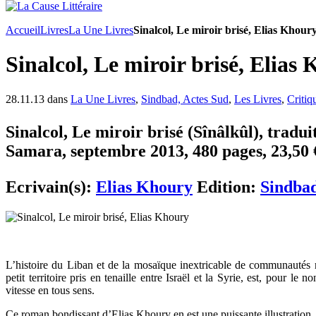
Accueil
Livres
La Une Livres
Sinalcol, Le miroir brisé, Elias Khour
Sinalcol, Le miroir brisé, Elias
28.11.13 dans
La Une Livres
,
Sindbad, Actes Sud
,
Les Livres
,
Critiq
Sinalcol, Le miroir brisé (Sînâlkûl), tradui
Samara, septembre 2013, 480 pages, 23,50 
Ecrivain(s):
Elias Khoury
Edition:
Sindbad
L’histoire du Liban et de la mosaïque inextricable de communautés re
petit territoire pris en tenaille entre Israël et la Syrie, est, pour l
vitesse en tous sens.
Ce roman bondissant d’Elias Khoury en est une puissante illustration.