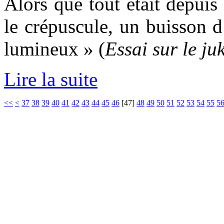
Alors que tout était depui
le crépuscule, un buisson d’
lumineux » (
Essai sur le ju
Lire la suite
<<
<
37
38
39
40
41
42
43
44
45
46
[
47
]
48
49
50
51
52
53
54
55
5