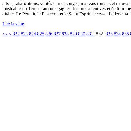
arts –, falsifications, vérités et mensonges, mauvais romans et mauvaise
musicalité du Temps, amours gagnés, lectures attentives et écriture
divine. Le Père lit, le Fils écrit, et le Saint Esprit ne cesse d’aller et 
Lire la suite
<<
<
822
823
824
825
826
827
828
829
830
831
[
832
]
833
834
835