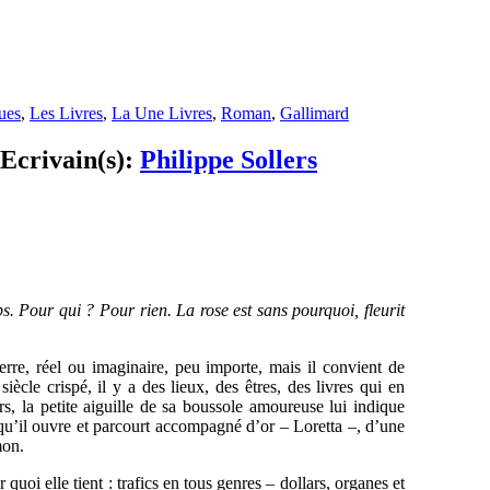
ues
,
Les Livres
,
La Une Livres
,
Roman
,
Gallimard
 Ecrivain(s):
Philippe Sollers
ps. Pour qui ? Pour rien. La rose est sans pourquoi, fleurit
erre, réel ou imaginaire, peu importe, mais il convient de
 siècle crispé, il y a des lieux, des êtres, des livres qui en
rs, la petite aiguille de sa boussole amoureuse lui indique
 qu’il ouvre et parcourt accompagné d’or – Loretta –, d’une
mon.
 quoi elle tient : trafics en tous genres – dollars, organes et