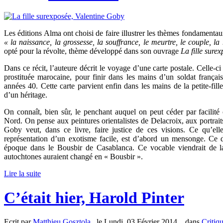
Les éditions Alma ont choisi de faire illustrer les thèmes fondamenta
« la naissance, la grossesse, la souffrance, le meurtre, le couple, la 
opté pour la révolte, thème développé dans son ouvrage
La fille surex
Dans ce récit, l’auteure décrit le voyage d’une carte postale. Celle-
prostituée marocaine, pour finir dans les mains d’un soldat frança
années 40. Cette carte parvient enfin dans les mains de la petite-fill
d’un héritage.
On connaît, bien sûr, le penchant auquel on peut céder par facilit
Nord. On pense aux peintures orientalistes de Delacroix, aux portrait
Goby veut, dans ce livre, faire justice de ces visions. Ce qu’elle
représentation d’un exotisme facile, est d’abord un mensonge. Ce d
époque dans le Bousbir de Casablanca. Ce vocable viendrait de l
autochtones auraient changé en « Bousbir ».
Lire la suite
C’était hier, Harold Pinter
Ecrit par
Matthieu Gosztola
, le Lundi, 03 Février 2014. , dans
Critiq