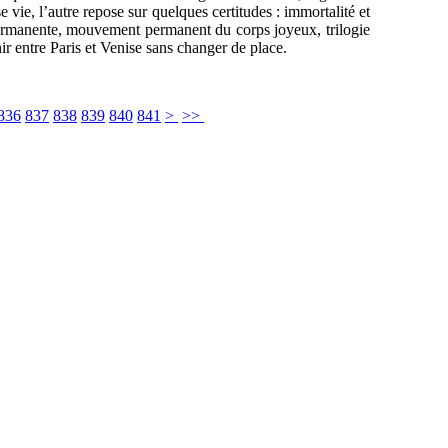
 vie, l’autre repose sur quelques certitudes : immortalité et
 permanente, mouvement permanent du corps joyeux, trilogie
venir entre Paris et Venise sans changer de place.
836
837
838
839
840
841
>
>>