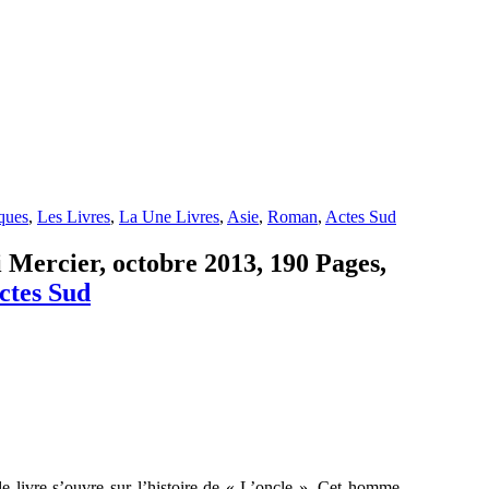
iques
,
Les Livres
,
La Une Livres
,
Asie
,
Roman
,
Actes Sud
 Mercier, octobre 2013, 190 Pages,
ctes Sud
le livre s’ouvre sur l’histoire de « L’oncle ». Cet homme,