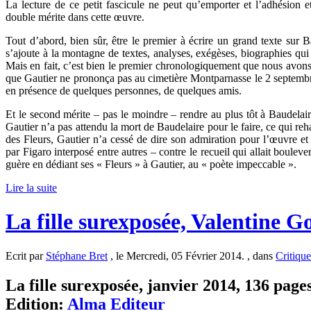
La lecture de ce petit fascicule ne peut qu’emporter et l’adhésion 
double mérite dans cette œuvre.
Tout d’abord, bien sûr, être le premier à écrire un grand texte sur Ba
s’ajoute à la montagne de textes, analyses, exégèses, biographies qu
Mais en fait, c’est bien le premier chronologiquement que nous avon
que Gautier ne prononça pas au cimetière Montparnasse le 2 septembre
en présence de quelques personnes, de quelques amis.
Et le second mérite – pas le moindre – rendre au plus tôt à Baudelaire
Gautier n’a pas attendu la mort de Baudelaire pour le faire, ce qui reh
des Fleurs, Gautier n’a cessé de dire son admiration pour l’œuvre et s
par Figaro interposé entre autres – contre le recueil qui allait boulev
guère en dédiant ses « Fleurs » à Gautier, au « poète impeccable ».
Lire la suite
La fille surexposée, Valentine G
Ecrit par
Stéphane Bret
, le Mercredi, 05 Février 2014. , dans
Critique
La fille surexposée, janvier 2014, 136 pages
Edition:
Alma Editeur