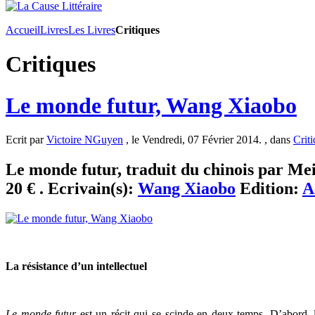
Accueil
Livres
Les Livres
Critiques
Critiques
Le monde futur, Wang Xiaobo
Ecrit par
Victoire NGuyen
, le Vendredi, 07 Février 2014. , dans
Crit
Le monde futur, traduit du chinois par Mei
20 € . Ecrivain(s):
Wang Xiaobo
Edition:
A
La résistance d’un intellectuel
Le monde futur
est un récit qui se scinde en deux temps. D’abord, 