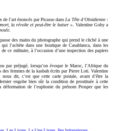
ux de l’art énoncés par Picasso dans
La Tête d’Obsidienne :
mort, la révolte et peut-être le baiser »
. Valentine Goby a
posée.
ci passe des mains du photographe qui prend le cliché à une
is qui l’achète dans une boutique de Casablanca, dans les
e de ce militaire, à l’occasion d’une inspection des papiers
é ou par préjugé, lorsqu’on évoque le Maroc, l’Afrique du
s des femmes de la kasbah écrits par Pierre Loti. Valentine
 nous dit, c’est que cette carte postale, avant d’être la
ernier engobe bien sûr la condition de prostituée à cette
a déformation de l’euphonie du prénom Prosper que les
ues
,
Les Livres
,
La Une Livres
,
Iles britanniques
,