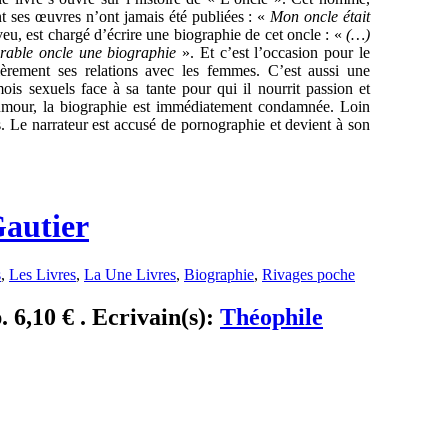
 ses œuvres n’ont jamais été publiées : «
Mon oncle était
eu, est chargé d’écrire une biographie de cet oncle : «
(…)
rable oncle une biographie
». Et c’est l’occasion pour le
ièrement ses relations avec les femmes. C’est aussi une
is sexuels face à sa tante pour qui il nourrit passion et
humour, la biographie est immédiatement condamnée. Loin
s. Le narrateur est accusé de pornographie et devient à son
Gautier
s
,
Les Livres
,
La Une Livres
,
Biographie
,
Rivages poche
 6,10 € . Ecrivain(s):
Théophile